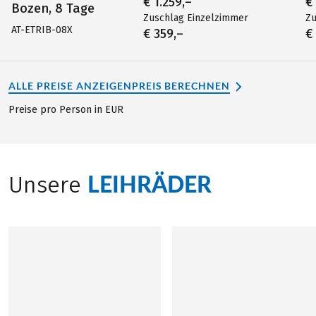
€ 1.259,–
€
Bozen, 8 Tage
Zuschlag Einzelzimmer
Zu
AT-ETRIB-08X
€ 359,–
€
ALLE PREISE ANZEIGEN
PREIS BERECHNEN
Preise pro Person in EUR
LEIHRÄDER
Unsere