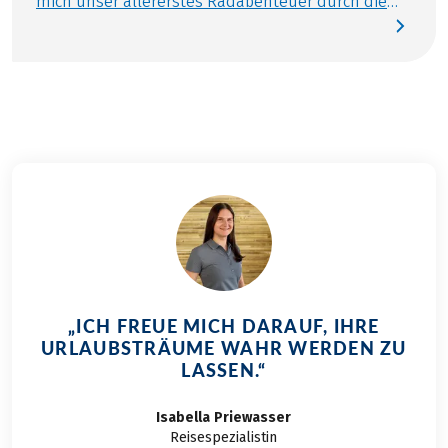
mich unser allererstes Radabenteuer durch die
Welt der Berge. Als Bergfan stand für mich schnell
fest: Eine Radtour durch die Alpen sollte es sein.
Abwechslungsreich, mit nicht ganz so vielen
Steigungen, denn schließlich wollen wir die Tour
ohne E-Bikes schaffen, und möglichst viele
Facetten meiner geliebten Alpen wollte ich
erleben. Die Radreise von Innsbruck nach Bozen
hat alle Erwartungen nicht nur erfüllt, sondern
weit übertroffen. Hat Eindrücke geboten, die man
nur erwecken kann, wenn man aus eigener Kraft
aktiv in der Landschaft unterwegs ist. Eindrücke,
die eigentlich nicht in Worte zu fassen sind. Ich
versuche es trotzdem ­– in diesem Reisebericht
„ICH FREUE MICH DARAUF, IHRE
über meinen abwechslungsreichsten Urlaub, den
URLAUBSTRÄUME WAHR WERDEN ZU
ich bisher hatte.
LASSEN.“
Isabella
Priewasser
Reisespezialistin