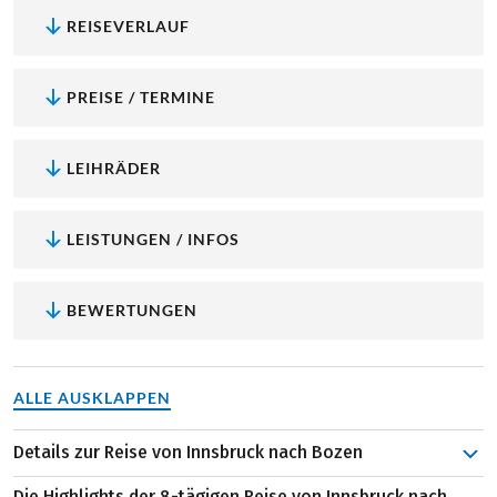
REISEVERLAUF
PREISE / TERMINE
LEIHRÄDER
LEISTUNGEN / INFOS
BEWERTUNGEN
ALLE AUSKLAPPEN
Details zur Reise von Innsbruck nach Bozen
Starten Sie die Radreise im weltberühmten Innsbruck
Die Highlights der 8-tägigen Reise von Innsbruck nach