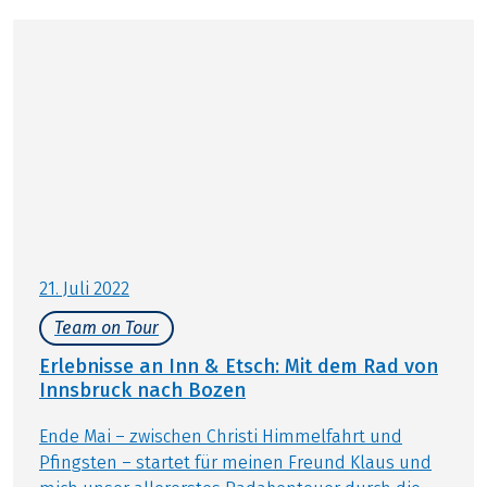
1 Bustransfer Landeck – Nauders inkl. Rad
ca. 2 Stunden, mit 1x Umsteigen in Brenner
Servicehotline
HINWEIS
OPTIONAL
Kurtaxe, soweit fällig, nicht im Reisepreis
Gedrucktes Routenbuch, pro Zimmer € 20,-
enthalten!
Bei Leihrad inkl. Leihradversicherung
Weitere wichtige Informationen gemäß
Rücktransfer per Kleinbus nach Innsbruck jeden
Pauschalreisegesetz finden Sie
hier
!
Samstag Vormittag, Kosten pro Person € 99,-, für
eigenes Rad zusätzlich € 45,-, Reservierung
erforderlich, zahlbar vorab
21. Juli 2022
Team on Tour
Erlebnisse an Inn & Etsch: Mit dem Rad von
Innsbruck nach Bozen
Ende Mai – zwischen Christi Himmelfahrt und
Pfingsten – startet für meinen Freund Klaus und