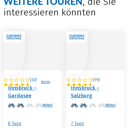
WEITERE TOUREN
, die Sie
interessieren könnten
(
22
)
(
19
)
ITALIEN / ÖSTERREICH
ÖSTERREICH
Innsbruck –
Innsbruck –
Gardasee
Salzburg
Mittel
Mittel
8 Tage
7 Tage