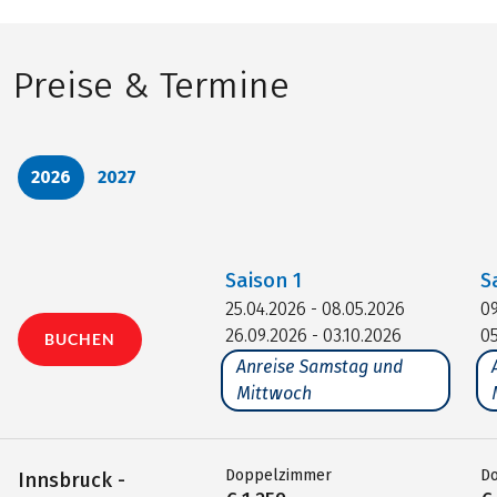
Preise & Termine
2026
2027
Saison
1
S
25.04.2026 - 08.05.2026
09
26.09.2026 - 03.10.2026
05
BUCHEN
Anreise Samstag und
Mittwoch
Doppelzimmer
D
Innsbruck -