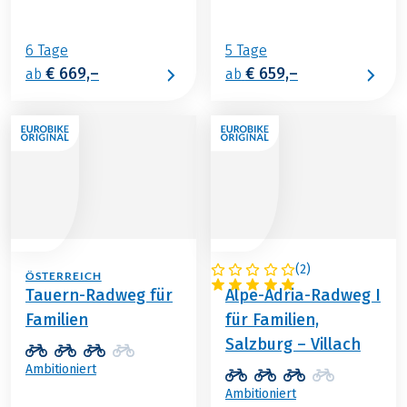
6 Tage
5 Tage
€ 669,–
€ 659,–
ab
ab
(
2
)
ÖSTERREICH
ÖSTERREICH
Tauern-Radweg für
Alpe-Adria-Radweg I
Familien
für Familien,
Salzburg – Villach
Ambitioniert
Ambitioniert