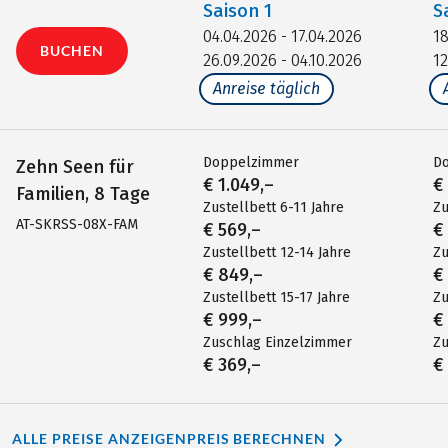
Saison
1
S
04.04.2026 - 17.04.2026
18
BUCHEN
26.09.2026 - 04.10.2026
12
Anreise täglich
Doppelzimmer
D
Zehn Seen für
€ 1.049,–
€
Familien, 8 Tage
Zustellbett 6-11 Jahre
Zu
AT-SKRSS-08X-FAM
€ 569,–
€
Zustellbett 12-14 Jahre
Zu
€ 849,–
€
Zustellbett 15-17 Jahre
Zu
€ 999,–
€
Zuschlag Einzelzimmer
Zu
€ 369,–
€
ALLE PREISE ANZEIGEN
PREIS BERECHNEN