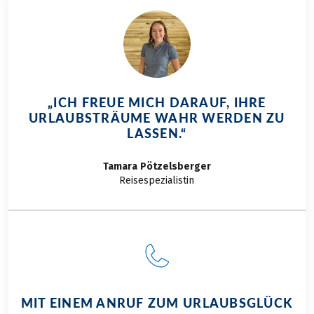
aktive Erholung.
Steigen Sie auf – wir
nehmen Sie mit auf
eine Reise zwischen
Barock,
Bergpanorama und
„ICH FREUE MICH DARAUF, IHRE
Salzburger Nockerl.
URLAUBSTRÄUME WAHR WERDEN ZU
Wir von Eurobike
LASSEN.“
Radreisen zeigen
Ihnen unsere
Tamara
Pötzelsberger
schönsten Touren in
Reisespezialistin
und rund um
Salzburg.
MIT EINEM ANRUF ZUM URLAUBSGLÜCK