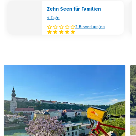
Hohensalzburg. Echt lustig geht es bei
Zehn Seen für Familien
den Wasserspielen im Lustschloss
4 Tage
Hellbrunn zu. Tierfreunde sollten im
Tiergarten vorbeisehen.
2 Bewertungen
Hotelbeispiel:
Hotel zum Hirschen