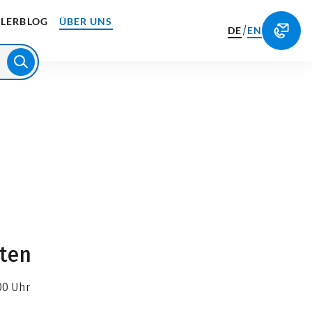
LERBLOG
ÜBER UNS
/
DE
EN
iten
00 Uhr