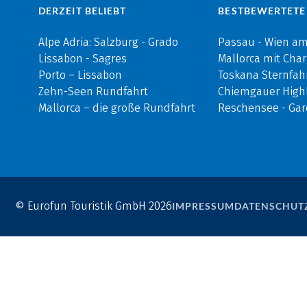
DERZEIT BELIEBT
BESTBEWERTETE
Alpe Adria: Salzburg - Grado
Passau - Wien a
Lissabon - Sagres
Mallorca mit Cha
Porto – Lissabon
Toskana Sternfah
Zehn-Seen Rundfahrt
Chiemgauer Highl
Mallorca – die große Rundfahrt
Reschensee - Ga
© Eurofun Touristik GmbH 2026
IMPRESSUM
DATENSCHUT