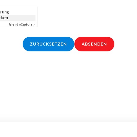
erung
icken
Friendly
Captcha ⇗
ZURÜCKSETZEN
ABSENDEN