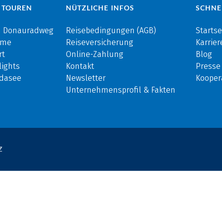
 TOUREN
NÜTZLICHE INFOS
SCHNE
m Donauradweg
Reisebedingungen (AGB)
Startse
rme
Reiseversicherung
Karrier
rt
Online-Zahlung
Blog
ights
Kontakt
Presse
rdasee
Newsletter
Kooper
Unternehmensprofil & Fakten
Z