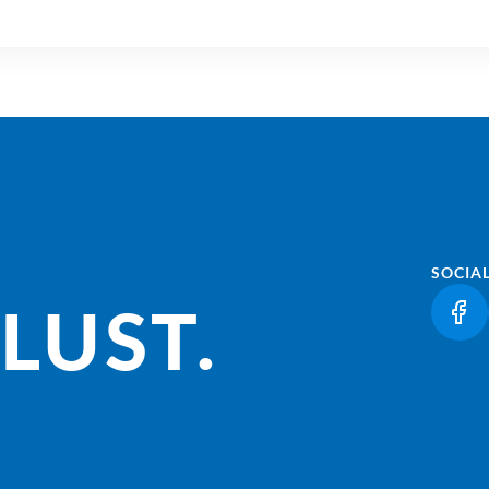
SOCIA
LUST.
(LI