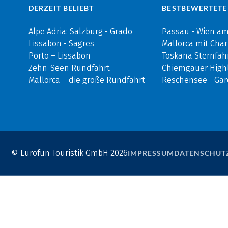
DERZEIT BELIEBT
BESTBEWERTETE
Alpe Adria: Salzburg - Grado
Passau - Wien a
Lissabon - Sagres
Mallorca mit Cha
Porto – Lissabon
Toskana Sternfah
Zehn-Seen Rundfahrt
Chiemgauer Highl
Mallorca – die große Rundfahrt
Reschensee - Ga
© Eurofun Touristik GmbH 2026
IMPRESSUM
DATENSCHUT