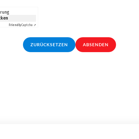
erung
icken
Friendly
Captcha ⇗
ZURÜCKSETZEN
ABSENDEN