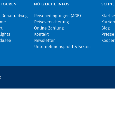
 TOUREN
NÜTZLICHE INFOS
SCHNE
m Donauradweg
Reisebedingungen (AGB)
Startse
rme
Reiseversicherung
Karrier
rt
Online-Zahlung
Blog
ights
Kontakt
Presse
rdasee
Newsletter
Kooper
Unternehmensprofil & Fakten
Z