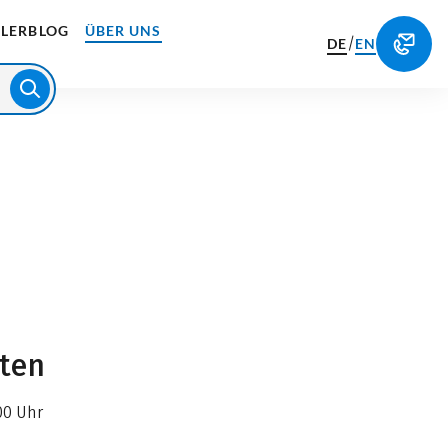
LERBLOG
ÜBER UNS
/
DE
EN
iten
00 Uhr