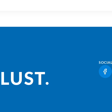
SOCIA
LUST.
(LI