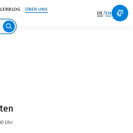
LERBLOG
ÜBER UNS
/
DE
EN
iten
00 Uhr