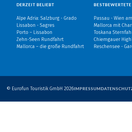
DERZEIT BELIEBT
BESTBEWERTETE
Alpe Adria: Salzburg - Grado
Passau - Wien a
Lissabon - Sagres
Mallorca mit Cha
Porto – Lissabon
Toskana Sternfah
Zehn-Seen Rundfahrt
Chiemgauer Highl
Mallorca – die große Rundfahrt
Reschensee - Ga
© Eurofun Touristik GmbH 2026
IMPRESSUM
DATENSCHUT