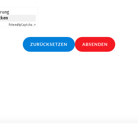
erung
icken
Friendly
Captcha ⇗
ZURÜCKSETZEN
ABSENDEN