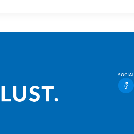
SOCIA
LUST.
(LI