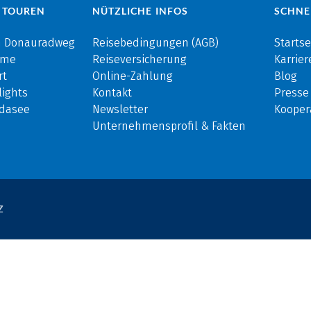
 TOUREN
NÜTZLICHE INFOS
SCHNE
m Donauradweg
Reisebedingungen (AGB)
Startse
rme
Reiseversicherung
Karrier
rt
Online-Zahlung
Blog
ights
Kontakt
Presse
rdasee
Newsletter
Kooper
Unternehmensprofil & Fakten
Z