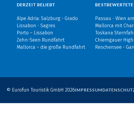
DERZEIT BELIEBT
BESTBEWERTETE
Alpe Adria: Salzburg - Grado
Passau - Wien a
Lissabon - Sagres
Mallorca mit Cha
Porto – Lissabon
Toskana Sternfah
Zehn-Seen Rundfahrt
Chiemgauer Highl
Mallorca – die große Rundfahrt
Reschensee - Ga
© Eurofun Touristik GmbH 2026
IMPRESSUM
DATENSCHUT