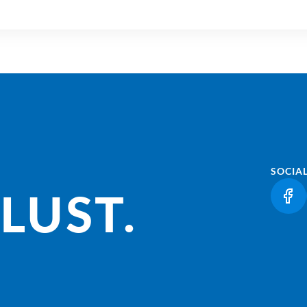
SOCIA
LUST.
(LI