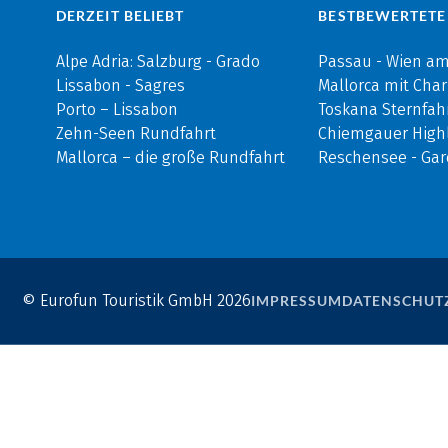
DERZEIT BELIEBT
BESTBEWERTETE
Alpe Adria: Salzburg - Grado
Passau - Wien a
Lissabon - Sagres
Mallorca mit Cha
Porto – Lissabon
Toskana Sternfah
Zehn-Seen Rundfahrt
Chiemgauer Highl
Mallorca – die große Rundfahrt
Reschensee - Ga
© Eurofun Touristik GmbH 2026
IMPRESSUM
DATENSCHUT