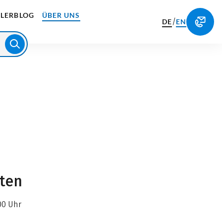
LERBLOG
ÜBER UNS
/
DE
EN
iten
00 Uhr