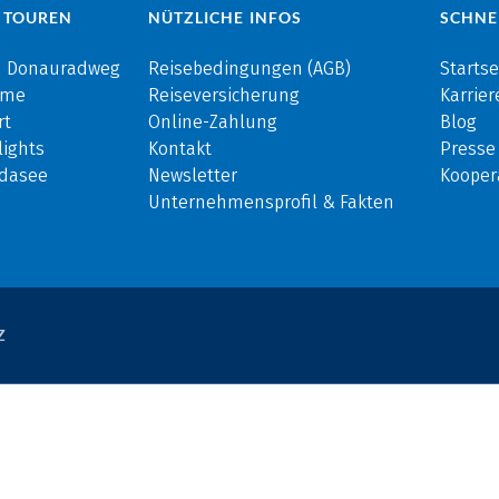
 TOUREN
NÜTZLICHE INFOS
SCHNE
m Donauradweg
Reisebedingungen (AGB)
Startse
rme
Reiseversicherung
Karrier
rt
Online-Zahlung
Blog
ights
Kontakt
Presse
rdasee
Newsletter
Kooper
Unternehmensprofil & Fakten
Z