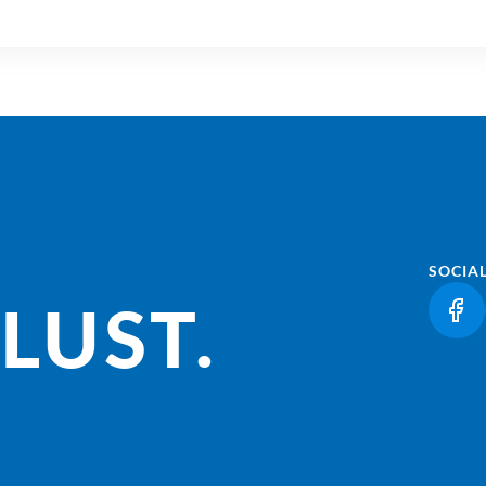
SOCIA
LUST.
(LI