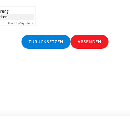
erung
icken
Friendly
Captcha ⇗
ZURÜCKSETZEN
ABSENDEN