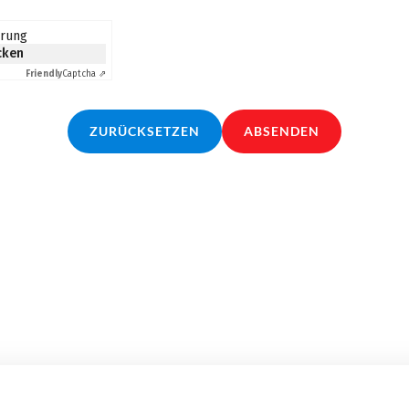
erung
icken
Friendly
Captcha ⇗
ZURÜCKSETZEN
ABSENDEN