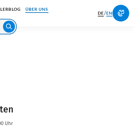
LERBLOG
ÜBER UNS
/
DE
EN
iten
00 Uhr