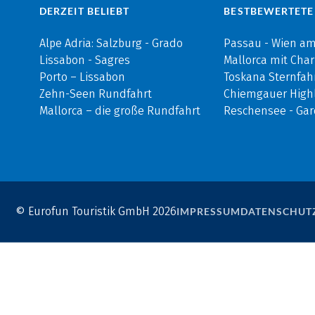
DERZEIT BELIEBT
BESTBEWERTETE
Alpe Adria: Salzburg - Grado
Passau - Wien a
Lissabon - Sagres
Mallorca mit Cha
Porto – Lissabon
Toskana Sternfah
Zehn-Seen Rundfahrt
Chiemgauer Highl
Mallorca – die große Rundfahrt
Reschensee - Ga
© Eurofun Touristik GmbH 2026
IMPRESSUM
DATENSCHUT