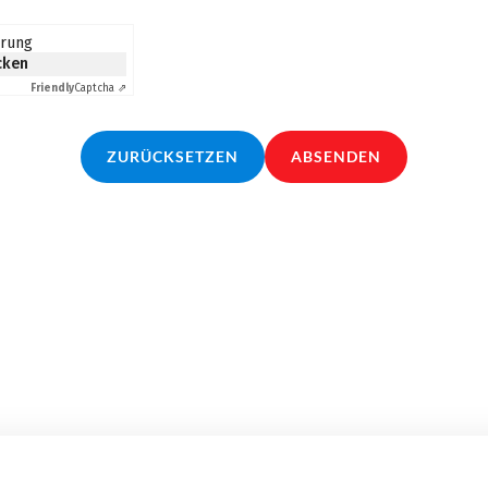
erung
icken
Friendly
Captcha ⇗
ZURÜCKSETZEN
ABSENDEN