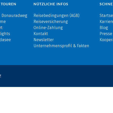
 TOUREN
NÜTZLICHE INFOS
SCHNE
m Donauradweg
Reisebedingungen (AGB)
Startse
rme
Reiseversicherung
Karrier
rt
Online-Zahlung
Blog
ights
Kontakt
Presse
rdasee
Newsletter
Kooper
Unternehmensprofil & Fakten
Z