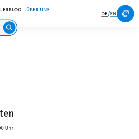
LERBLOG
ÜBER UNS
/
DE
EN
iten
00 Uhr