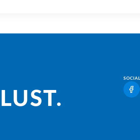
SOCIA
LUST.
(LI