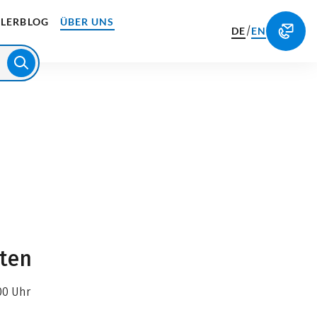
LERBLOG
ÜBER UNS
/
DE
EN
iten
00 Uhr