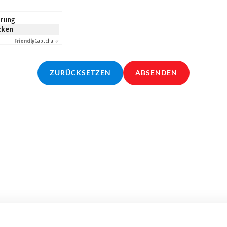
erung
icken
Friendly
Captcha ⇗
ZURÜCKSETZEN
ABSENDEN