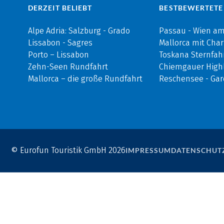
DERZEIT BELIEBT
BESTBEWERTETE
Alpe Adria: Salzburg - Grado
Passau - Wien a
Lissabon - Sagres
Mallorca mit Cha
Porto – Lissabon
Toskana Sternfah
Zehn-Seen Rundfahrt
Chiemgauer Highl
Mallorca – die große Rundfahrt
Reschensee - Ga
© Eurofun Touristik GmbH 2026
IMPRESSUM
DATENSCHUT