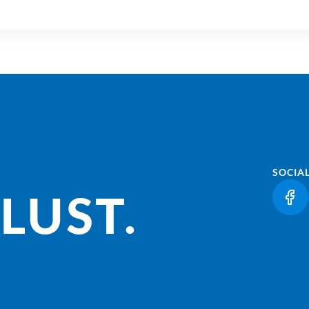
SOCIA
LUST.
(LI