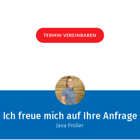
TERMIN VEREINBAREN
Ich freue mich auf Ihre Anfrage
Jana Pröller