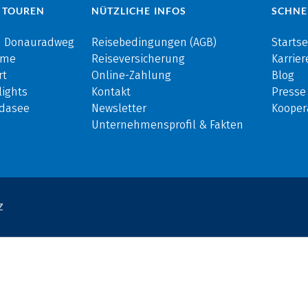
 TOUREN
NÜTZLICHE INFOS
SCHNE
m Donauradweg
Reisebedingungen (AGB)
Startse
rme
Reiseversicherung
Karrier
rt
Online-Zahlung
Blog
ights
Kontakt
Presse
rdasee
Newsletter
Kooper
Unternehmensprofil & Fakten
Z