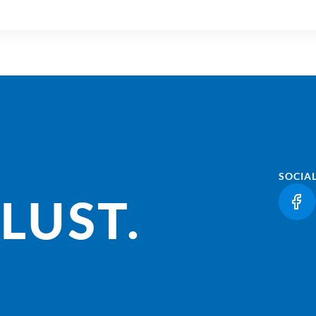
SOCIA
LUST.
(LI