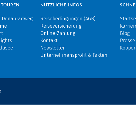
 TOUREN
NÜTZLICHE INFOS
SCHNE
m Donauradweg
Reisebedingungen (AGB)
Startse
rme
Reiseversicherung
Karrier
rt
Online-Zahlung
Blog
ights
Kontakt
Presse
rdasee
Newsletter
Kooper
Unternehmensprofil & Fakten
Z