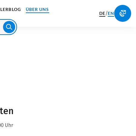
LERBLOG
ÜBER UNS
/
DE
EN
iten
00 Uhr