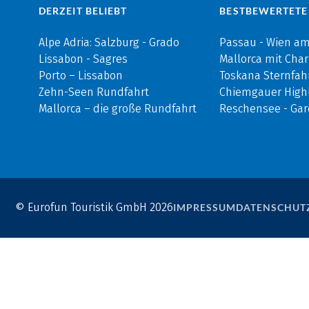
DERZEIT BELIEBT
BESTBEWERTETE
Alpe Adria: Salzburg - Grado
Passau - Wien a
Lissabon - Sagres
Mallorca mit Cha
Porto – Lissabon
Toskana Sternfah
Zehn-Seen Rundfahrt
Chiemgauer Highl
Mallorca – die große Rundfahrt
Reschensee - Ga
© Eurofun Touristik GmbH 2026
IMPRESSUM
DATENSCHUT