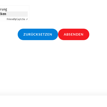
erung
icken
Friendly
Captcha ⇗
ZURÜCKSETZEN
ABSENDEN