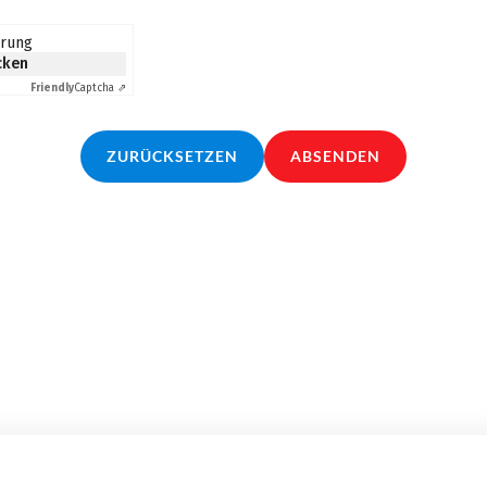
erung
icken
Friendly
Captcha ⇗
ZURÜCKSETZEN
ABSENDEN