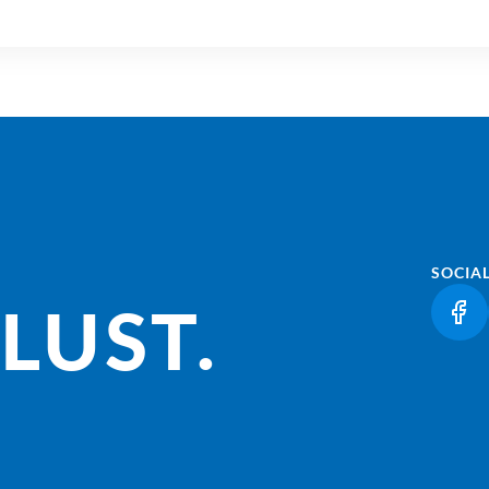
SOCIA
LUST.
(LI