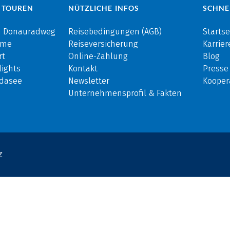
 TOUREN
NÜTZLICHE INFOS
SCHNE
m Donauradweg
Reisebedingungen (AGB)
Startse
rme
Reiseversicherung
Karrier
rt
Online-Zahlung
Blog
ights
Kontakt
Presse
rdasee
Newsletter
Kooper
Unternehmensprofil & Fakten
Z