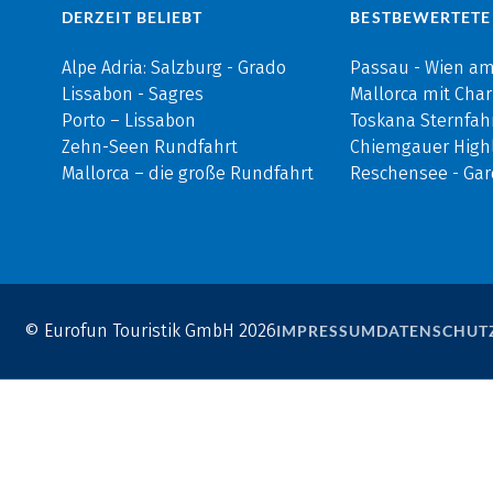
DERZEIT BELIEBT
BESTBEWERTETE
Alpe Adria: Salzburg - Grado
Passau - Wien a
Lissabon - Sagres
Mallorca mit Cha
Porto – Lissabon
Toskana Sternfah
Zehn-Seen Rundfahrt
Chiemgauer Highl
Mallorca – die große Rundfahrt
Reschensee - Ga
© Eurofun Touristik GmbH 2026
IMPRESSUM
DATENSCHUT