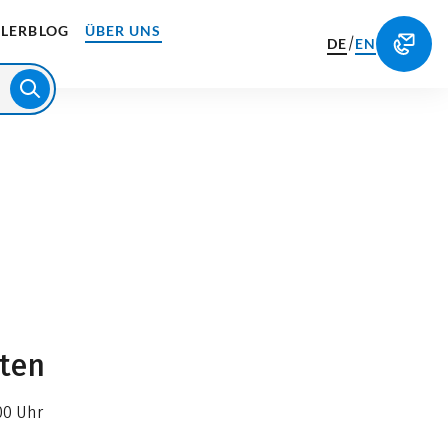
LERBLOG
ÜBER UNS
/
DE
EN
iten
00 Uhr