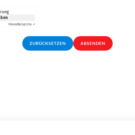
erung
icken
Friendly
Captcha ⇗
ZURÜCKSETZEN
ABSENDEN