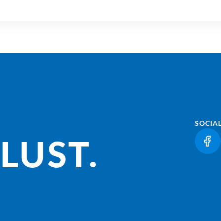
SOCIA
LUST.
(LI