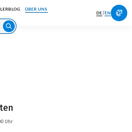
LERBLOG
ÜBER UNS
/
DE
EN
iten
00 Uhr