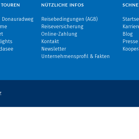
 TOUREN
NÜTZLICHE INFOS
SCHNE
m Donauradweg
Reisebedingungen (AGB)
Startse
rme
Reiseversicherung
Karrier
rt
Online-Zahlung
Blog
ights
Kontakt
Presse
rdasee
Newsletter
Kooper
Unternehmensprofil & Fakten
Z