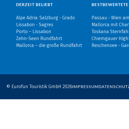
DERZEIT BELIEBT
BESTBEWERTETE
Alpe Adria: Salzburg - Grado
Passau - Wien a
Lissabon - Sagres
Mallorca mit Cha
Porto – Lissabon
Toskana Sternfah
Zehn-Seen Rundfahrt
Chiemgauer Highl
Mallorca – die große Rundfahrt
Reschensee - Ga
© Eurofun Touristik GmbH 2026
IMPRESSUM
DATENSCHUT