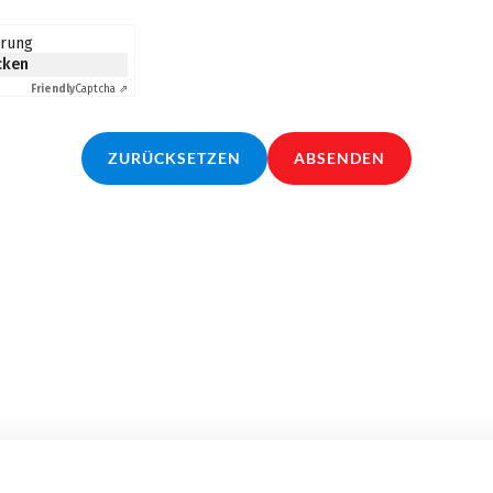
erung
icken
Friendly
Captcha ⇗
ZURÜCKSETZEN
ABSENDEN