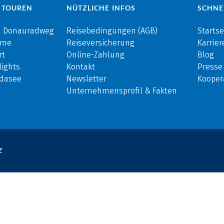
 TOUREN
NÜTZLICHE INFOS
SCHNE
m Donauradweg
Reisebedingungen (AGB)
Startse
rme
Reiseversicherung
Karrier
rt
Online-Zahlung
Blog
ights
Kontakt
Presse
rdasee
Newsletter
Kooper
Unternehmensprofil & Fakten
Z