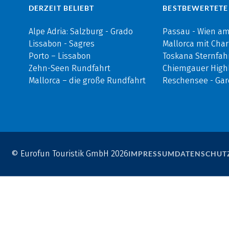
DERZEIT BELIEBT
BESTBEWERTETE
Alpe Adria: Salzburg - Grado
Passau - Wien a
Lissabon - Sagres
Mallorca mit Cha
Porto – Lissabon
Toskana Sternfah
Zehn-Seen Rundfahrt
Chiemgauer Highl
Mallorca – die große Rundfahrt
Reschensee - Ga
© Eurofun Touristik GmbH 2026
IMPRESSUM
DATENSCHUT