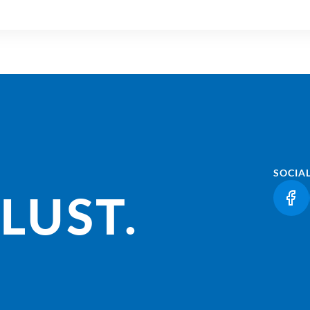
SOCIA
LUST.
(LI