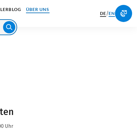
LERBLOG
ÜBER UNS
/
DE
EN
iten
00 Uhr