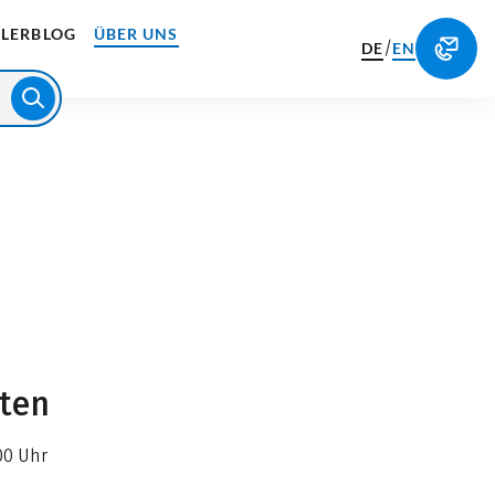
LERBLOG
ÜBER UNS
/
DE
EN
iten
00 Uhr