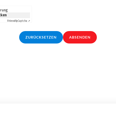
erung
icken
Friendly
Captcha ⇗
ZURÜCKSETZEN
ABSENDEN