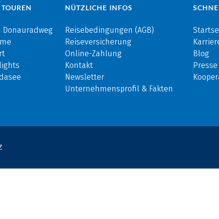
 TOUREN
NÜTZLICHE INFOS
SCHNE
m Donauradweg
Reisebedingungen (AGB)
Startse
rme
Reiseversicherung
Karrier
rt
Online-Zahlung
Blog
ights
Kontakt
Presse
rdasee
Newsletter
Kooper
Unternehmensprofil & Fakten
Z