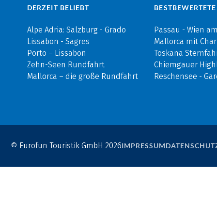
DERZEIT BELIEBT
BESTBEWERTETE
Alpe Adria: Salzburg - Grado
Passau - Wien a
Lissabon - Sagres
Mallorca mit Cha
Porto – Lissabon
Toskana Sternfah
Zehn-Seen Rundfahrt
Chiemgauer Highl
Mallorca – die große Rundfahrt
Reschensee - Ga
© Eurofun Touristik GmbH 2026
IMPRESSUM
DATENSCHUT