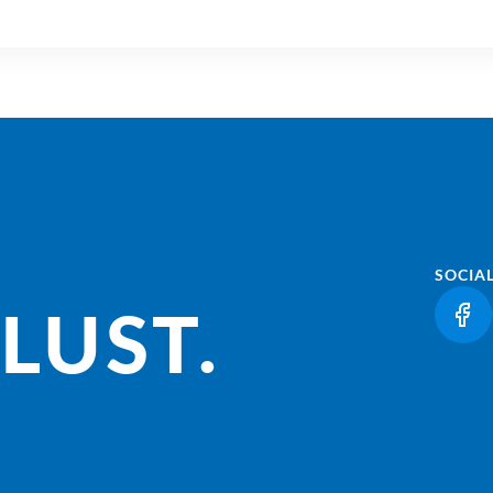
SOCIA
LUST.
(LI