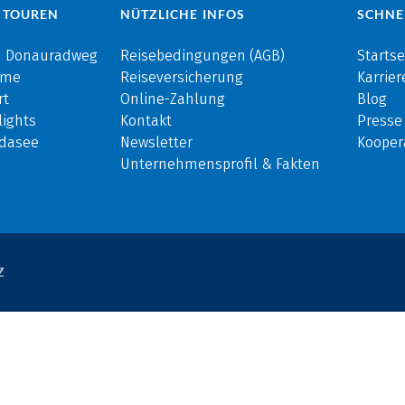
 TOUREN
NÜTZLICHE INFOS
SCHNE
m Donauradweg
Reisebedingungen (AGB)
Startse
rme
Reiseversicherung
Karrier
rt
Online-Zahlung
Blog
ights
Kontakt
Presse
rdasee
Newsletter
Kooper
Unternehmensprofil & Fakten
Z