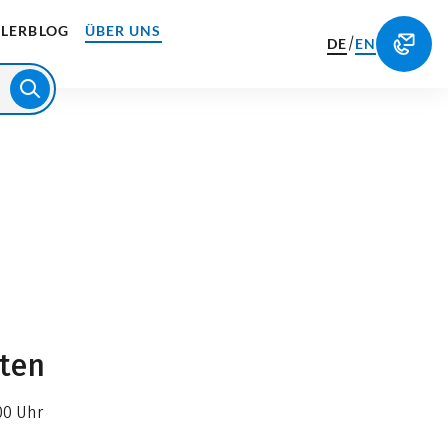
LERBLOG
ÜBER UNS
/
DE
EN
iten
00 Uhr