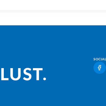
SOCIA
LUST.
(LI