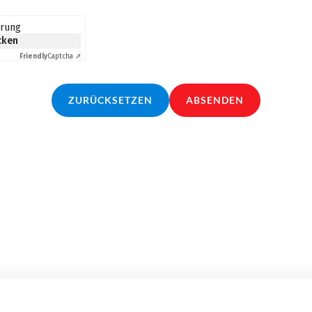
erung
icken
Friendly
Captcha ⇗
ZURÜCKSETZEN
ABSENDEN