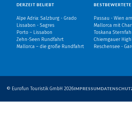
DERZEIT BELIEBT
BESTBEWERTETE
Alpe Adria: Salzburg - Grado
Passau - Wien a
Lissabon - Sagres
Mallorca mit Cha
Porto – Lissabon
Toskana Sternfah
Zehn-Seen Rundfahrt
Chiemgauer Highl
Mallorca – die große Rundfahrt
Reschensee - Ga
© Eurofun Touristik GmbH 2026
IMPRESSUM
DATENSCHUT