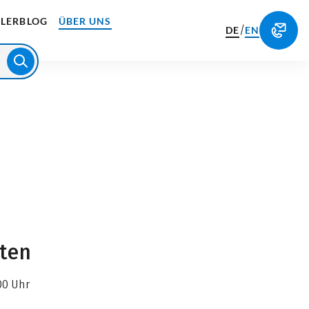
LERBLOG
ÜBER UNS
/
DE
EN
iten
00 Uhr