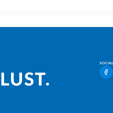
SOCIA
LUST.
(LI