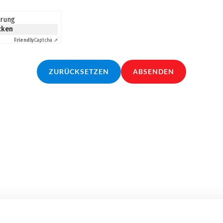
erung
icken
Friendly
Captcha ⇗
ZURÜCKSETZEN
ABSENDEN