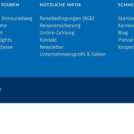
 TOUREN
NÜTZLICHE INFOS
SCHNE
m Donauradweg
Reisebedingungen (AGB)
Startse
rme
Reiseversicherung
Karrier
rt
Online-Zahlung
Blog
ights
Kontakt
Presse
rdasee
Newsletter
Kooper
Unternehmensprofil & Fakten
Z