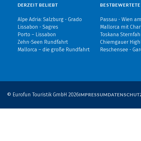
DERZEIT BELIEBT
BESTBEWERTETE
Alpe Adria: Salzburg - Grado
Passau - Wien a
Lissabon - Sagres
Mallorca mit Cha
Porto – Lissabon
Toskana Sternfah
Zehn-Seen Rundfahrt
Chiemgauer Highl
Mallorca – die große Rundfahrt
Reschensee - Ga
© Eurofun Touristik GmbH 2026
IMPRESSUM
DATENSCHUT