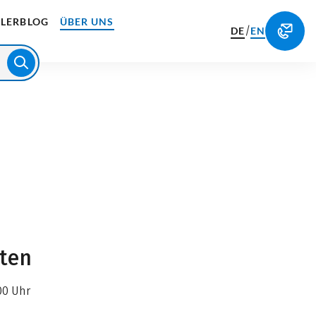
LERBLOG
ÜBER UNS
/
DE
EN
iten
00 Uhr