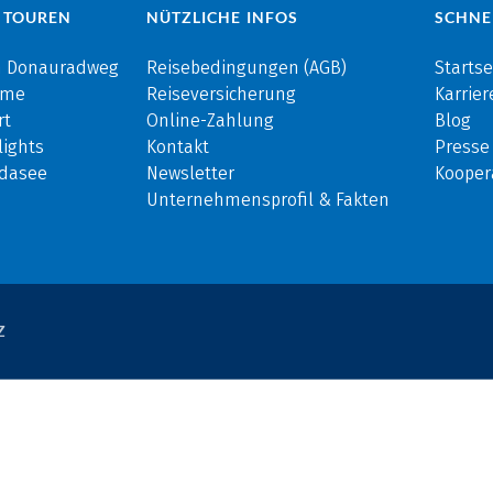
 TOUREN
NÜTZLICHE INFOS
SCHNE
m Donauradweg
Reisebedingungen (AGB)
Startse
rme
Reiseversicherung
Karrier
rt
Online-Zahlung
Blog
ights
Kontakt
Presse
rdasee
Newsletter
Kooper
Unternehmensprofil & Fakten
Z