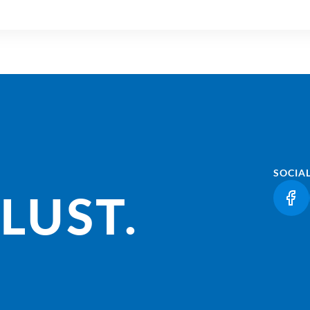
SOCIA
LUST.
(LI