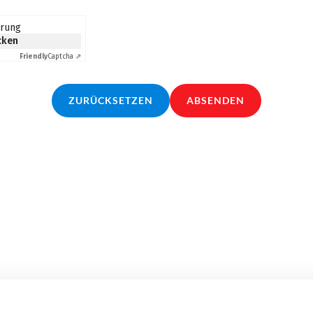
erung
icken
Friendly
Captcha ⇗
ZURÜCKSETZEN
ABSENDEN