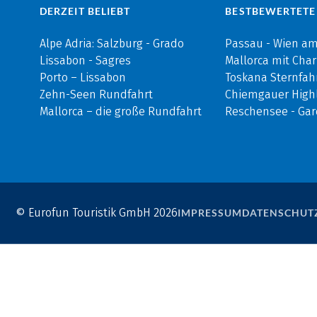
DERZEIT BELIEBT
BESTBEWERTETE
Alpe Adria: Salzburg - Grado
Passau - Wien a
Lissabon - Sagres
Mallorca mit Cha
Porto – Lissabon
Toskana Sternfah
Zehn-Seen Rundfahrt
Chiemgauer Highl
Mallorca – die große Rundfahrt
Reschensee - Ga
© Eurofun Touristik GmbH 2026
IMPRESSUM
DATENSCHUT