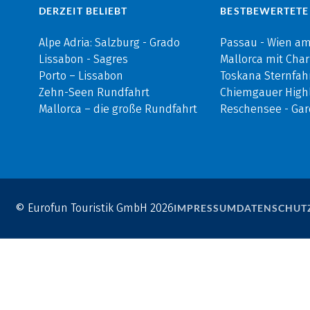
DERZEIT BELIEBT
BESTBEWERTETE
Alpe Adria: Salzburg - Grado
Passau - Wien a
Lissabon - Sagres
Mallorca mit Cha
Porto – Lissabon
Toskana Sternfah
Zehn-Seen Rundfahrt
Chiemgauer Highl
Mallorca – die große Rundfahrt
Reschensee - Ga
© Eurofun Touristik GmbH 2026
IMPRESSUM
DATENSCHUT