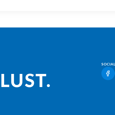
SOCIA
LUST.
(LI