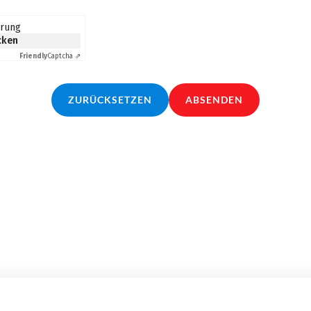
erung
icken
Friendly
Captcha ⇗
ZURÜCKSETZEN
ABSENDEN