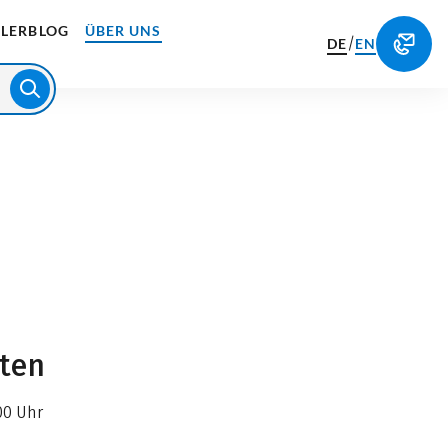
LERBLOG
ÜBER UNS
/
DE
EN
iten
00 Uhr