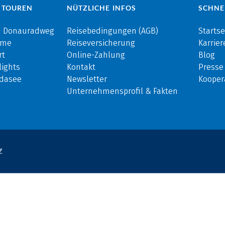
 TOUREN
NÜTZLICHE INFOS
SCHNE
m Donauradweg
Reisebedingungen (AGB)
Startse
rme
Reiseversicherung
Karrier
rt
Online-Zahlung
Blog
ights
Kontakt
Presse
rdasee
Newsletter
Kooper
Unternehmensprofil & Fakten
Z