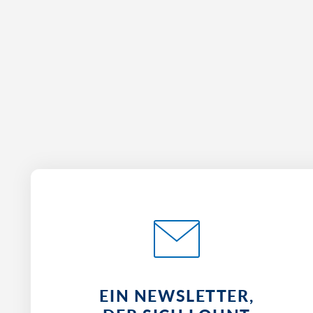
Unterkünften und weiteren Leistungspartnern f
maximal sieben Werktagen mit der Buchungsbes
Zeitpunkt ist Ihre Reise für Sie verbindlich gebuch
Sollte, wider Erwarten, Ihr gewünschter Termin o
sein, wird Ihnen von uns eine Alternative angebo
EIN NEWSLETTER,