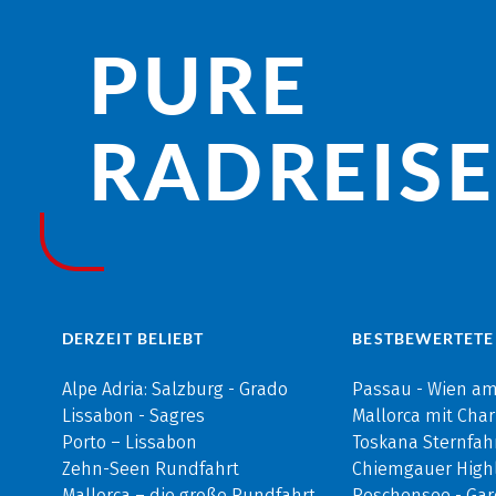
PURE
RADREISE­
DERZEIT BELIEBT
BESTBEWERTETE
Alpe Adria: Salzburg - Grado
Passau - Wien a
Lissabon - Sagres
Mallorca mit Cha
Porto – Lissabon
Toskana Sternfah
Zehn-Seen Rundfahrt
Chiemgauer Highl
Mallorca – die große Rundfahrt
Reschensee - Ga