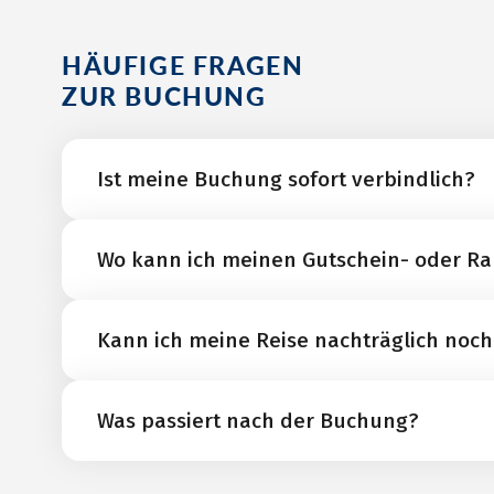
HÄUFIGE FRAGEN
ZUR BUCHUNG
Ist meine Buchung sofort verbindlich?
Ihre Buchung ist eine verbindliche Anfrage und 
Wo kann ich meinen Gutschein- oder R
Leistungspartner mit dem Versand der Rechnung
Geben Sie bitte Ihre Gutscheinnummer oder Ihr
Kann ich meine Reise nachträglich noc
& Zahlungsinformationen" im dafür vorgesehene
Bis vier Wochen vor Anreise können Sie Ihre Rei
Was passiert nach der Buchung?
oder eine alternative Reisedestination umbuch
von 50 EUR pro Person*.
* Gültig für alle Originalreisen.
Sobald Sie Ihre Buchung abgeschickt haben, prüf