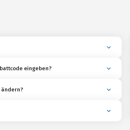
wird nach unserer Rückbestätigung aller
abattcode eingeben?
 automatisch zu einer festen Buchung.
en Rabattcode im Buchungsschritt „Rechnungsdaten
h ändern?
n Gutscheinfeld an.
se völlig flexibel auf einen anderen Wunschtermin
en. Wir verrechnen dafür eine Umbuchungsgebühr
en unsere Reisespezialisten die Verfügbarkeiten bei