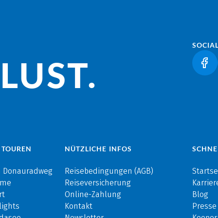
SOCIA
LUST.
(LI
 TOUREN
NÜTZLICHE INFOS
SCHNE
m Donauradweg
Reisebedingungen (AGB)
Startse
rme
Reiseversicherung
Karrier
rt
Online-Zahlung
Blog
ights
Kontakt
Presse
rdasee
Newsletter
Kooper