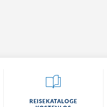
ür Ihr Anreisedatum und melden sich innerhalb von
tätigung und Rechnung zurück. Ab diesem
t.
der die angefragte Hotelkategorie nicht verfügbar
ten.
REISEKATALOGE