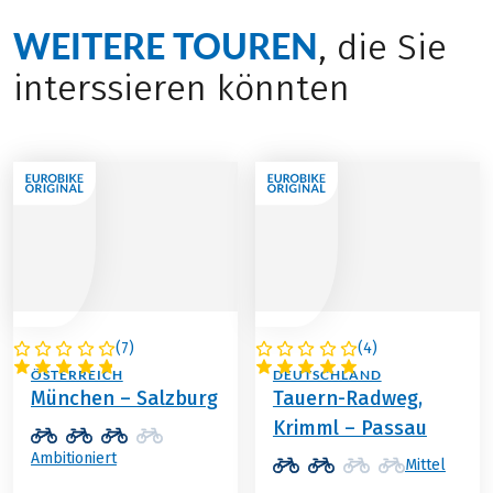
WEITERE TOUREN
, die Sie
interssieren könnten
(
7
)
(
4
)
DEUTSCHLAND /
ÖSTERREICH /
ÖSTERREICH
DEUTSCHLAND
München – Salzburg
Tauern-Radweg,
Krimml – Passau
Ambitioniert
Mittel