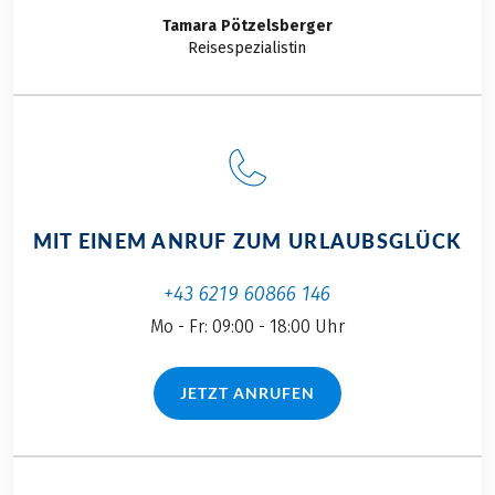
glitzernde
immer diese tolle
Tamara
Pötzelsberger
Seenlandschaft des
Urlaubsgegend mit
Reisespezialistin
Salzkammerguts
dem Rad und auch
fasziniert mich
zu Fuß bei
schon seit jeher.
Wanderungen
Natürlich kenne ich
erkunden, freute ich
die Gegend bereits
mich sehr darauf
gut, denn sie liegt
gemeinsam mit ihr
nur unweit meines
einige neue Facetten
MIT EINEM ANRUF ZUM URLAUBSGLÜCK
Heimatortes. Umso
dieser
gespannter bin ich
abwechslungsreichen
+43 6219 60866 146
darauf, diese
und vielfältigen
Mo - Fr: 09:00 - 18:00 Uhr
traumhafte Region
Region auf zwei
nun einmal aus
Rädern neu zu
einer neuen
entdecken.
JETZT ANRUFEN
(LINK ÖFFNET IN NEUEM TAB)
Perspektive – vom
Fahrradsattel aus –
zu entdecken. Und