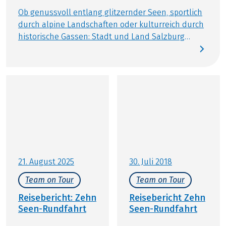
Ob genussvoll entlang glitzernder Seen, sportlich
durch alpine Landschaften oder kulturreich durch
historische Gassen: Stadt und Land Salzburg
bieten Ihnen die ideale Bühne für aktive Erholung.
Steigen Sie auf – wir nehmen Sie mit auf eine
Reise zwischen Barock, Bergpanorama und
Salzburger Nockerl. Wir von Eurobike
Radreisen zeigen Ihnen unsere schönsten Touren
in und rund um Salzburg.
21. August 2025
30. Juli 2018
Team on Tour
Team on Tour
Reisebericht: Zehn
Reisebericht Zehn
Seen-Rundfahrt
Seen-Rundfahrt