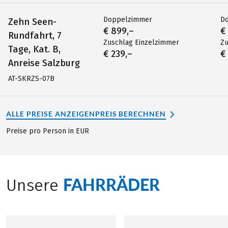
Doppelzimmer
D
Zehn Seen-
€ 899,–
€
Rundfahrt, 7
Zuschlag Einzelzimmer
Zu
Tage, Kat. B,
€ 239,–
€
Anreise Salzburg
AT-SKRZS-07B
ALLE PREISE ANZEIGEN
PREIS BERECHNEN
Preise pro Person in EUR
FAHRRÄDER
Unsere