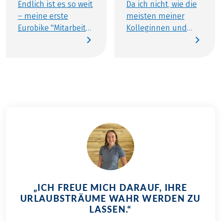
Endlich ist es so weit
Da ich nicht, wie die
– meine erste
meisten meiner
Eurobike "Mitarbeiter
Kolleginnen und
on Tour"-Reise steht
Kollegen in dieser
an! Schon lange
Gegend groß
freue ich mich auf
geworden bin,
diesen Moment. Von
sondern erst seit
Anfang an war für
anderthalb Jahren
mich klar: Ich
vor den Türen
möchte eine Tour im
Salzburgs wohne,
wunderschönen
hatte ich mich
Salzkammergut
entschlossen unsere
machen. Als
Haus-Tour und die
Kundenberaterin bin
Region noch ein
ich genau für diese
wenig besser
Region zuständig –
kennenzulernen.
„ICH FREUE MICH DARAUF, IHRE
daher fiel meine
Obwohl meine
URLAUBSTRÄUME WAHR WERDEN ZU
Wahl auf die Zehn
Freundin und ich in
LASSEN.“
Seen-Rundfahrt. Die
unserer Freizeit