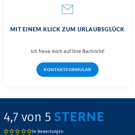
genau das werde ich
in den nächsten
Tagen gemeinsam
mit meinen Eltern
MIT EINEM KLICK ZUM URLAUBSGLÜCK
und meinem Freund
tun. Begleiten Sie
mich auf dieser
individuellen
Ich freue mich auf Ihre Nachricht!
Radreise!
KONTAKTFORMULAR
STERNE
4,7 von 5
34 Bewertungen