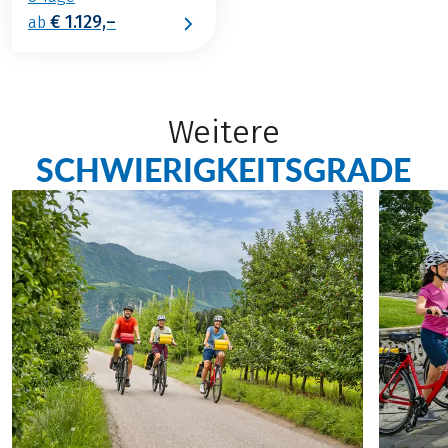
€ 1.129,–
ab
Weitere
SCHWIERIGKEITSGRADE