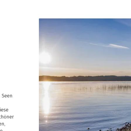
n Seen
,
iese
schöner
en,
e