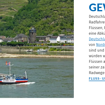
GE
Deutschla
Radfahre
Flüssen,
eine Abk
Deutschl
von
Nord
sind und
würden w
Flüssen 
seiner za
Radwege 
FLUSS- 