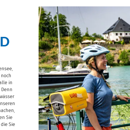
ND
ensee,
 noch
lle in
. Denn
ewässer
 unseren
machen,
en Sie
die Sie