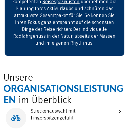
kompetenten
Reisespezialisten
übernehmen die
Planung Ihres Aktivurlaubs und schnüren das
attraktivste Gesamtpaket für Sie. So können Sie
Ihren Fokus ganz entspannt auf die schönsten
Dinge der Reise richten: Der individuelle
Radfahrgenuss in der Natur, abseits der Massen
und im eigenen Rhythmus.
Unsere
ORGANISATIONSLEISTUNG
EN
im Überblick
Streckenauswahl mit
Fingerspitzengefühl