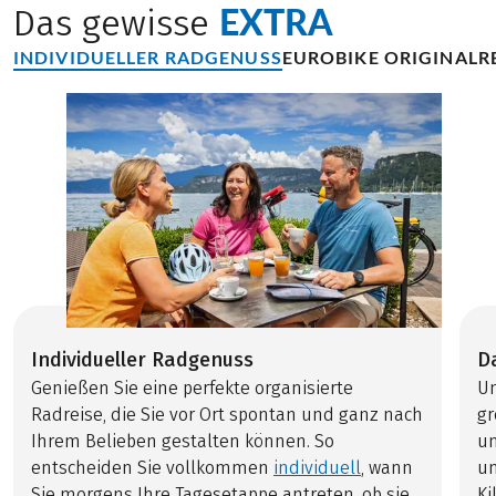
EXTRA
Das gewisse
INDIVIDUELLER RADGENUSS
EUROBIKE ORIGINALR
Individueller Radgenuss
D
Genießen Sie eine perfekte organisierte
U
Radreise, die Sie vor Ort spontan und ganz nach
gr
Ihrem Belieben gestalten können. So
u
entscheiden Sie vollkommen
individuell
, wann
un
Sie morgens Ihre Tagesetappe antreten, ob sie
Ki