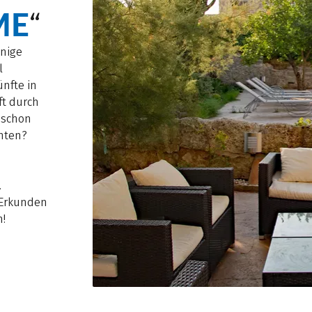
ME
“
inige
l
ünfte in
ft durch
 schon
hten?
.
 Erkunden
n!