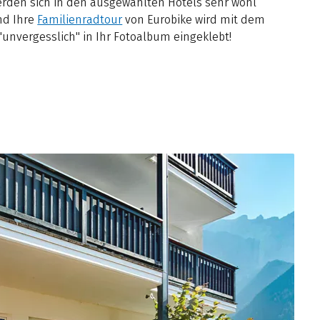
erden sich in den ausgewählten Hotels sehr wohl
nd Ihre
Familienradtour
von Eurobike wird mit dem
unvergesslich" in Ihr Fotoalbum eingeklebt!