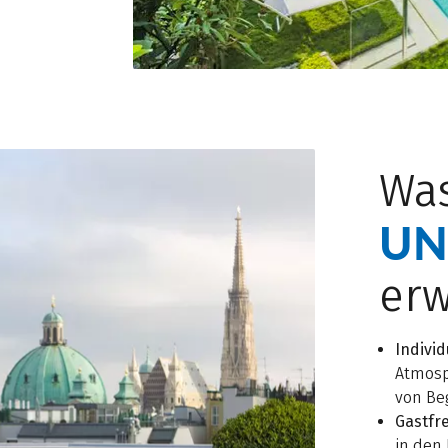
Was
UN
erw
Individ
Atmosp
von Be
Gastfr
in den