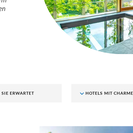
 im
en
 SIE ERWARTET
HOTELS MIT CHARM