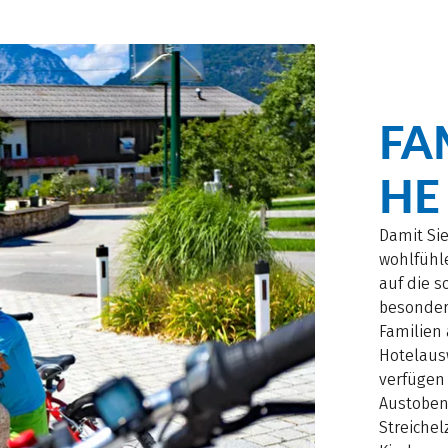
FA
HE
Damit Si
wohlfühl
auf die s
besonder
Familien 
Hotelaus
verfügen
Austoben.
Streichel