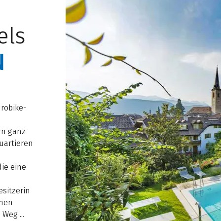
els
N
urobike-
rn ganz
uartieren
ie eine
esitzerin
chen
Weg ...