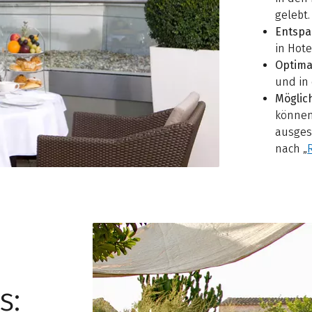
gelebt.
Entsp
in Hote
Optima
und in
Möglic
können
ausges
nach „
s: