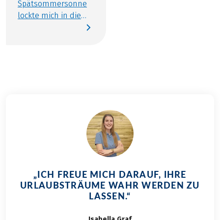
Spätsommersonne
lockte mich in die
Toskana. Bei
Sonnenschein ist
das Radeln doch am
schönsten. Mit
gutem Wetter im
Gepäck erradelte ich
also die eine oder
andere Etappe
unseres vielseitigen
Programms
an Radreisen in der
Toskana.
„ICH FREUE MICH DARAUF, IHRE
URLAUBSTRÄUME WAHR WERDEN ZU
LASSEN.“
Isabella
Graf