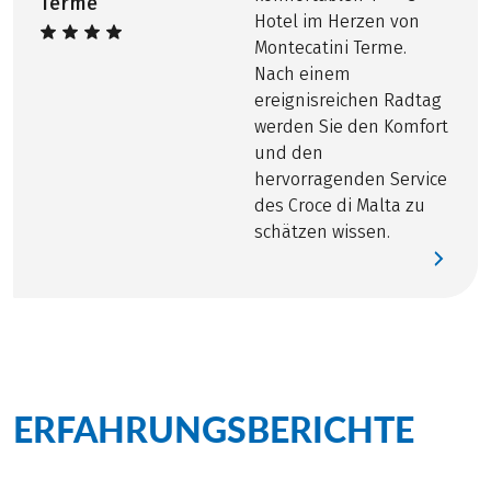
Terme
Bei Halbpension mehrgängiges Abendessen
Hotel im Herzen von
Bei Leihrad inkl. Leihradversicherung
Montecatini Terme.
Nach einem
ereignisreichen Radtag
werden Sie den Komfort
und den
hervorragenden Service
des Croce di Malta zu
schätzen wissen.
ERFAHRUNGSBERICHTE
zu
dieser Tour