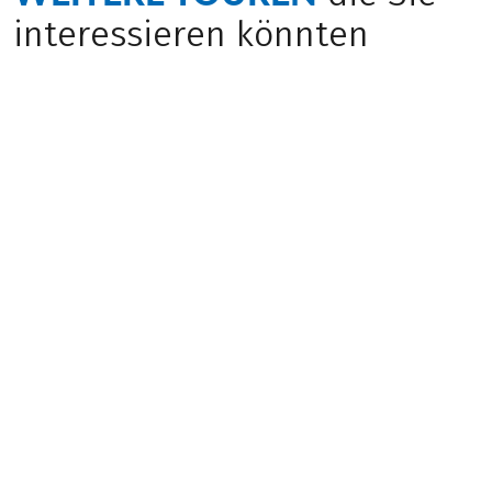
interessieren könnten
Bewusst Reisen
(
30
)
(
3
)
ITALIEN
ITALIEN
Sternfahrt Piemont
Venetien Sternfahrt
mit Charme
Mittel
Mittel