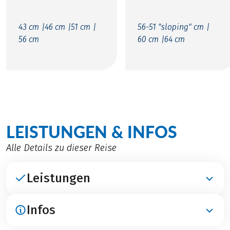
43 cm |
46 cm |
51 cm |
56-51 "sloping" cm |
56 cm
60 cm |
64 cm
LEISTUNGEN & INFOS
Alle Details zu dieser Reise
Leistungen
Infos
ENTHALTEN