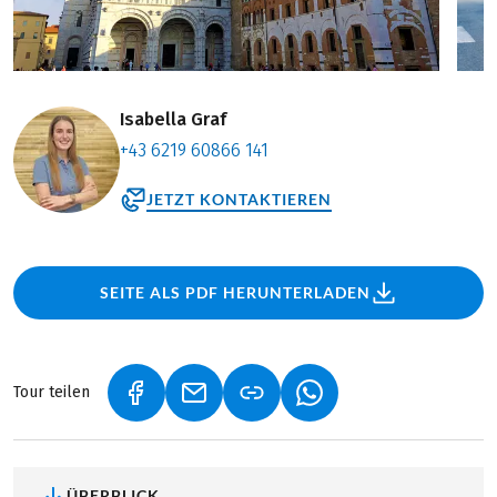
Isabella Graf
+43 6219 60866 141
JETZT KONTAKTIEREN
SEITE ALS PDF HERUNTERLADEN
Tour teilen
(LINK ÖFFNET IN NEUEM TAB)
(LINK ÖFFNET IN NEUEM TAB)
(LINK ÖFFNET IN NEU
ÜBERBLICK