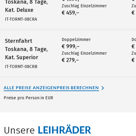
Toskana, 8 Tage,
Zuschlag Einzelzimmer
Zu
Kat. Deluxe
€ 459,–
€
IT-TORMT-08CRA
Doppelzimmer
D
Sternfahrt
€ 999,–
€
Toskana, 8 Tage,
Zuschlag Einzelzimmer
Zu
Kat. Superior
€ 279,–
€
IT-TORMT-08CRB
ALLE PREISE ANZEIGEN
PREIS BERECHNEN
Preise pro Person in EUR
LEIHRÄDER
Unsere