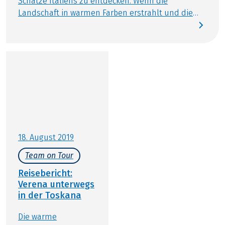
Schätze Italiens zu entdecken. Wenn die
Landschaft in warmen Farben erstrahlt und die
Weinlese in vollem Gange ist, laden die Regionen
Venetien und die Toskana zu unvergesslichen
Raderlebnissen ein. In unserem Herbstspecial
nehmen wir Sie mit auf zwei einzigartige Reisen:
die Radreise Venetiens Villen und Wein mit
Charme (wird diese Saison von der Venetien
Sternfahrt ersetzt) mit Michaela und die
Sternfahrt Toskana mit Hannes.
18. August 2019
Team on Tour
Reisebericht:
Verena unterwegs
in der Toskana
Die warme