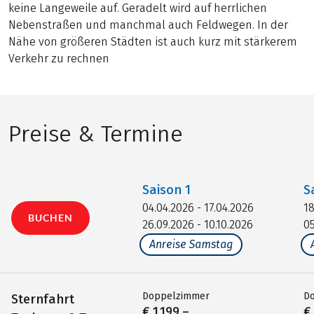
keine Langeweile auf. Geradelt wird auf herrlichen
Nebenstraßen und manchmal auch Feldwegen. In der
Nähe von größeren Städten ist auch kurz mit stärkerem
Verkehr zu rechnen
Preise & Termine
Saison
1
S
04.04.2026 - 17.04.2026
18
BUCHEN
26.09.2026 - 10.10.2026
05
Anreise Samstag
Doppelzimmer
D
Sternfahrt
€ 1.199,–
€