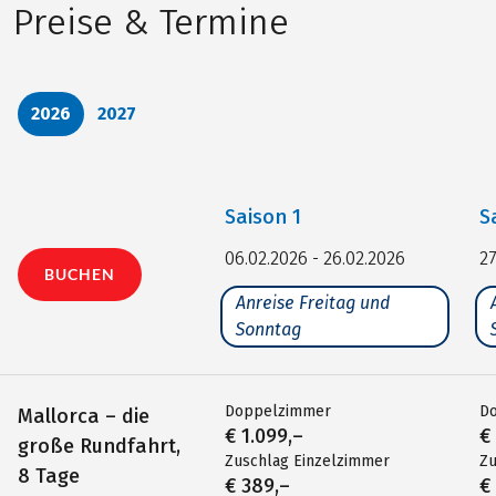
Preise & Termine
2026
2027
Saison
1
S
06.02.2026 - 26.02.2026
27
BUCHEN
Anreise Freitag und
Sonntag
Doppelzimmer
D
Mallorca – die
€ 1.099,–
€
große Rundfahrt,
Zuschlag Einzelzimmer
Zu
8 Tage
€ 389,–
€