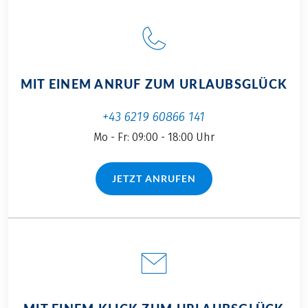
die perfekte Zeit, um
die Trauminsel auf
eine andere Art und
Weise zu erleben.
MIT EINEM ANRUF ZUM URLAUBSGLÜCK
+43 6219 60866 141
Mo - Fr: 09:00 - 18:00 Uhr
JETZT ANRUFEN
(LINK ÖFFNET IN NEUEM TAB)