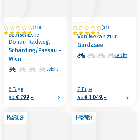
(
128
)
(
31
)
ÖSTERREICH /
ITALIEN
DEUTSCHLAND
Von Meran zum
Donau-Radweg,
Gardasee
Schärding/Passau –
Leicht
Wien
Leicht
8 Tage
7 Tage
€ 799,–
€ 1.049,–
ab
ab