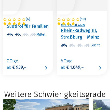
(
6
)
(
19
)
ITALIEN
FRANKREICH /
DEUTSCHLAND
Südtirol für Familien
Rhein-Radweg III,
Mittel
Straßburg – Mainz
Leicht
7 Tage
8 Tage
€ 939,–
€ 1.049,–
ab
ab
Weitere Schwierigkeitsgrade