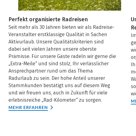
Perfekt organisierte Radreisen
U
Seit mehr als 30 Jahren bieten wir als Radreise-
R
Veranstalter erstklassige Qualität in Sachen
Im
Aktivurlaub. Unsere Qualitätskriterien sind
ge
dabei seit vielen Jahren unsere oberste
wi
Prämisse. Für unsere Gäste radeln wir gerne die
or
„Extra-Meile“ und sind stolz, Ihr verlässlicher
Ih
Ansprechpartner rund um das Thema
me
Radurlaub zu sein. Der hohe Anteil unserer
Wä
Stammkunden bestätigt uns auf diesem Weg
so
und wir freuen uns, auch in Zukunft für viele
wi
erlebnisreiche „Rad-Kilometer“ zu sorgen.
M
MEHR ERFAHREN