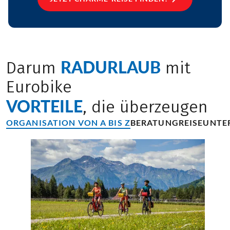
RADURLAUB
Darum
mit
Eurobike
VORTEILE
, die überzeugen
ORGANISATION VON A BIS Z
BERATUNG
REISEUNTE