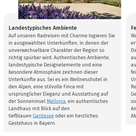
Landestypisches Ambiente
Fe
Auf unseren Radreisen mit Charme logieren Sie
Wa
in ausgewählten Unterkünften, in denen der
er
unverwechselbare Charakter der Region so
Di
richtig spürbar wird. Authentisches Ambiente,
au
landestypische Designelemente und eine
au
besondere Atmosphäre zeichnen dieser
fe
Unterkünfte aus. Sei es ein Wellnesshotel in
Un
den Alpen, eine stilvolle Finca mit
Re
ursprünglicher Eleganz und Ausstattung auf
Ge
der Sonneninsel
Mallorca
, ein authentisches
so
Landhaus mit Blick auf den
Am
tiefblauen
Gardasee
oder ein herzliches
Ab
Gästehaus in Bayern.