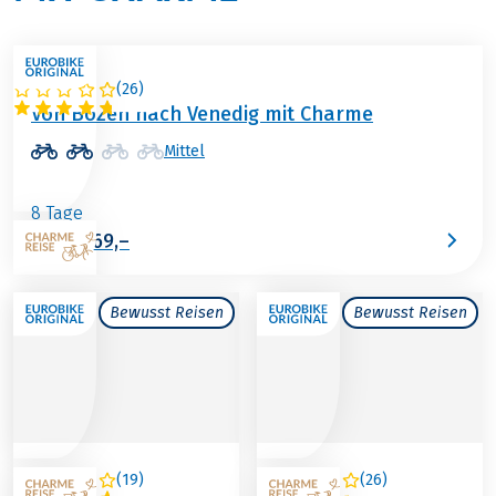
(
26
)
ITALIEN
Von Bozen nach Venedig mit Charme
Mittel
8 Tage
€ 1.469,–
ab
Bewusst Reisen
Bewusst Reisen
(
19
)
(
26
)
ÖSTERREICH /
ITALIEN