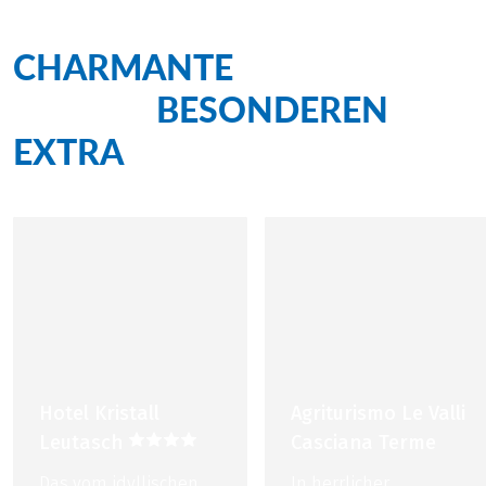
CHARMANTE
Unterkünfte
BESONDEREN
mit dem
EXTRA
Hotel Kristall
Agriturismo Le Valli
Leutasch
Casciana Terme
Das vom idyllischen
In herrlicher