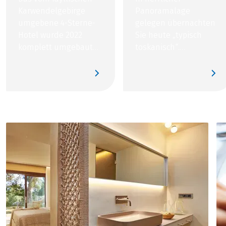
Karwendelgebirge
Panoramalage
umgebene 4-Sterne-
gelegen übernachten
Hotel wurde 2022
Sie heute „typisch
komplett umgebaut
toskanisch“.
und bietet neueste
Willkommen im
Standards und
historischen
modernste Zimmer.
Agriturismo Le Valli in
Casciana Terme!