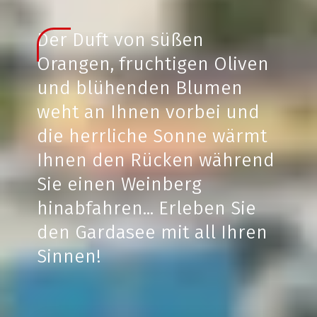
Der Duft von süßen
Orangen, fruchtigen Oliven
und blühenden Blumen
weht an Ihnen vorbei und
die herrliche Sonne wärmt
Ihnen den Rücken während
Sie einen Weinberg
hinabfahren... Erleben Sie
den Gardasee mit all Ihren
Sinnen!