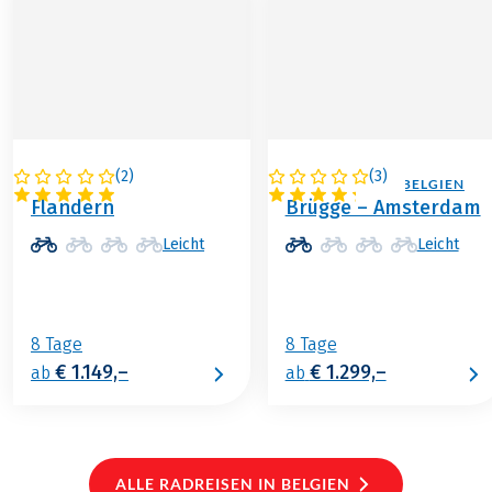
(
2
)
(
3
)
BELGIEN
NIEDERLANDE / BELGIEN
Flandern
Brügge – Amsterdam
Leicht
Leicht
8 Tage
8 Tage
€ 1.149,–
€ 1.299,–
ab
ab
ALLE RADREISEN IN BELGIEN