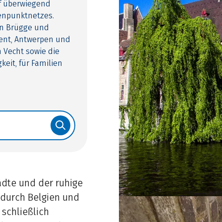
uf überwiegend
enpunktnetzes.
en Brügge und
Gent, Antwerpen und
 Vecht sowie die
eit, für Familien
ädte und der ruhige
 durch Belgien und
 schließlich