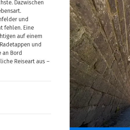
chste. Dazwischen
ebensart.
nfelder und
t fehlen. Eine
chtigen auf einem
 Radetappen und
e an Bord
iche Reiseart aus –