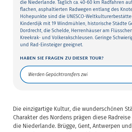
die Niederlande. Täglich ca. 40-60 km Radfahren a
flachen, asphaltierten Radwegen entlang des Knot
Höhepunkte sind die UNESCO-Weltkulturerbestätt
Kinderdijk mit 19 Windmühlen, historische Städte 
Dordrecht, die Schelde, Herrenhäuser am Flüsschen
Kreekrak- und Volkerakschleusen. Geringe Schwierigk
und Rad-Einsteiger geeignet.
HABEN SIE FRAGEN ZU DIESER TOUR?
Translate: a11y.faq.search
Die einzigartige Kultur, die wunderschönen St
Charakter des Nordens prägen diese Radreise
die Niederlande. Brügge, Gent, Antwerpen und