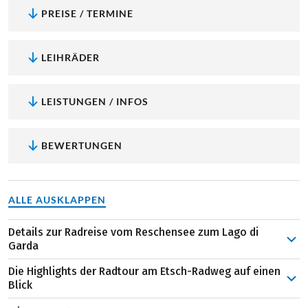
PREISE / TERMINE
LEIHRÄDER
LEISTUNGEN / INFOS
BEWERTUNGEN
ALLE AUSKLAPPEN
Details zur Radreise vom Reschensee zum Lago di
Garda
Wer zu den Genuss- und Kulturliebhabern zählt, hat
Die Highlights der Radtour am Etsch-Radweg auf einen
Grund zur Freude. Denn auf dem Fahrradsattel Richtung
Blick
Gardasee erleben Sie nicht nur bezaubernde