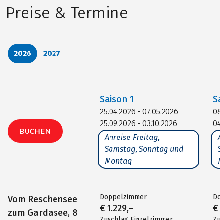
Preise & Termine
2026
2027
Saison
1
S
25.04.2026 - 07.05.2026
08
25.09.2026 - 03.10.2026
04
BUCHEN
Anreise Freitag,
Samstag, Sonntag und
Montag
Doppelzimmer
D
Vom Reschensee
€ 1.229,–
€
zum Gardasee, 8
Zuschlag Einzelzimmer
Zu