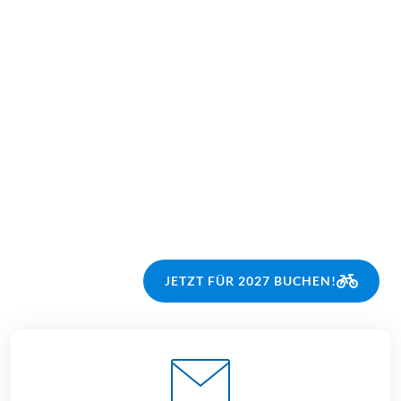
Mittel
Mittel
8 Tage
8 Tage
€ 1.159,–
€ 1.129,–
ab
ab
€ 1.229,–
2026
2027
ab
BUCHEN
JETZT FÜR 2027 BUCHEN!