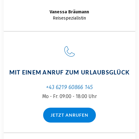
sehen, viel erleben
und auch eine für
Vanessa
Bräumann
mich komplett neue
Reisespezialistin
Erfahrung machen.
Gemeinsam mit
einer Freundin
machte ich mich
also auf den Weg
Richtung Italien, wo
zum Glück auch
MIT EINEM ANRUF ZUM URLAUBSGLÜCK
schon ein
traumhaftes Wetter
+43 6219 60866 145
auf uns wartete.
Mo - Fr: 09:00 - 18:00 Uhr
JETZT ANRUFEN
(LINK ÖFFNET IN NEUEM TAB)