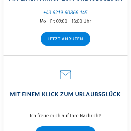
die wunderschöne
traumhaftes Wetter
Natur der nördlichen
auf uns wartete.
+43 6219 60866 145
Region Italiens zur
Mo - Fr: 09:00 - 18:00 Uhr
Abwechslung mal
mit dem Rad
erkunden.
JETZT ANRUFEN
(LINK ÖFFNET IN NEUEM TAB)
MIT EINEM KLICK ZUM URLAUBSGLÜCK
Ich freue mich auf Ihre Nachricht!