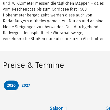
und 70 Kilometer messen die täglichen Etappen – da es
vom Reschenpass bis zum Gardasee fast 1.500
Höhenmeter bergab geht, werden diese auch von
Radanfängern mühelos gemeistert. Nur ab und an sind
kleine Steigungen zu überwinden. Fast durchgehend
Radwege oder asphaltierte Wirtschaftswege,
verkehrsreiche Straßen nur auf sehr kurzen Abschnitten.
Preise & Termine
2026
2027
Saison
1
S