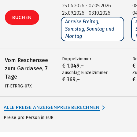
25.04.2026 - 07.05.2026
08
25.09.2026 - 03.10.2026
04
BUCHEN
Anreise Freitag,
Samstag, Sonntag und
Montag
Doppelzimmer
D
Vom Reschensee
€ 1.049,–
€
zum Gardasee, 7
Zuschlag Einzelzimmer
Zu
Tage
€ 369,–
€
IT-ETRRG-07X
ALLE PREISE ANZEIGEN
PREIS BERECHNEN
Preise pro Person in EUR