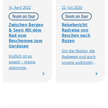
Übernachtung in Reschen/Umgebung) und
wächst – und bald geht’s los.
14. April 2022
22. Juli 2020
Transfer nach Reschen zum Start der Radetappe.
Team on Tour
Team on Tour
Zwischen Bergen
Reisebericht:
& Seen: Mit dem
Radreise von
Rad vom
Reschen nach
Reschensee zum
Bozen
Gardasee
Um die Region, die
Endlich ist es
Radwege und auch
soweit ­– meine
unsere südtiroler
allererste
Partner
"Mitarbeiter on
kennenzulernen,
Tour"-Radreise
durfte ich im
startet. Die
Oktober 2019 dem
Entscheidung fiel
Büro für ein paar
relativ schnell auf
Tage den Rücken
den Etschradweg,
kehren und dafür