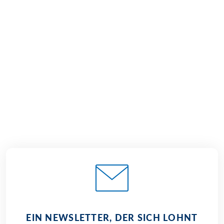
€ 1.129,–
€ 1.129,–
ab
ab
€ 1.049,–
2026
2027
ab
BUCHEN
EIN NEWSLETTER, DER SICH LOHNT