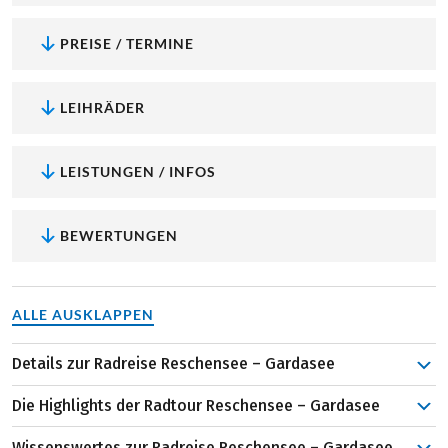
PREISE / TERMINE
LEIHRÄDER
LEISTUNGEN / INFOS
BEWERTUNGEN
ALLE AUSKLAPPEN
Details zur Radreise Reschensee – Gardasee
Die Etappenziele dieser Reise lesen sich wie ein “Who’s
Die Highlights der Radtour Reschensee – Gardasee
Who” an italienischen Kultur-Highlights. So rollen Sie an
Tag 3, mit Blick auf das mächtige Ortlermassiv, nach
Wissenswertes zur Radreise Reschensee – Gardasee