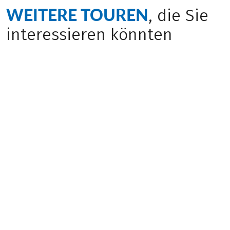
WEITERE TOUREN
, die Sie
interessieren könnten
Herbstreise
(
17
)
(
20
)
ITALIEN
ITALIEN
Reschensee –
Sternfahrt Südtirol,
Verona
Hotel Laurin
Mittel
Mittel