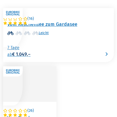
(
16
)
ITALIEN
Vom Reschensee zum Gardasee
Leicht
7 Tage
€ 1.049,–
ab
(
26
)
ITALIEN