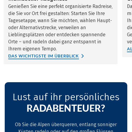
Genießen Sie eine perfekt organisierte Radreise,
Da
die Sie vor Ort frei gestalten: Starten Sie Ihre
mi
Tagesetappe, wann Sie möchten, wählen Haupt-
Ih
oder Alternativstrecke, verweilen an
di
Lieblingsplätzen oder entdecken spannende
Ge
Orte – und radeln dabei ganz entspannt in
ve
Ihrem eigenen Tempo.
A
DAS WICHTIGSTE IM ÜBERBLICK
Lust auf ihr persönliches
RADABENTEUER?
Ob Sie die Alpen überqueren, entlang sonniger
Küsten radeln oder auf den großen Flüssen