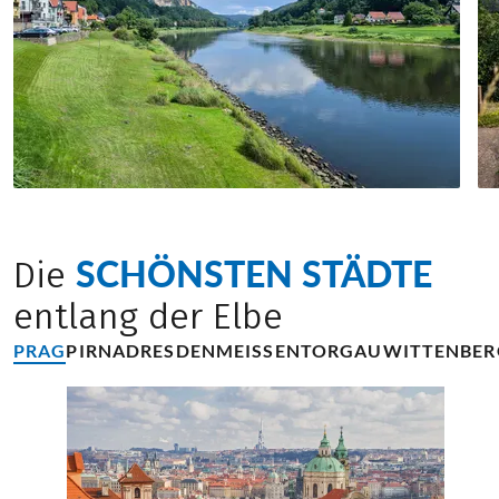
SCHÖNSTEN STÄDTE
Die
entlang der Elbe
PRAG
PIRNA
DRESDEN
MEISSEN
TORGAU
WITTENBER