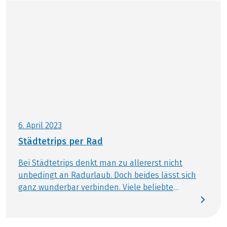
6. April 2023
Städtetrips per Rad
Bei Städtetrips denkt man zu allererst nicht
unbedingt an Radurlaub. Doch beides lässt sich
ganz wunderbar verbinden. Viele beliebte
Metropolen Europas sind heute sehr
fahrradfreundlich und bieten eine tolle Rad-
Infrastruktur, um die bekannten