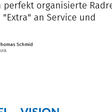
 perfekt organisierte Radr
"Extra" an Service und
Thomas Schmid
stik
EL – VISION –