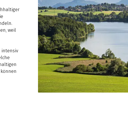
hhaltiger
ie
ndeln.
n, weil
 intensiv
elche
haltigen
n können