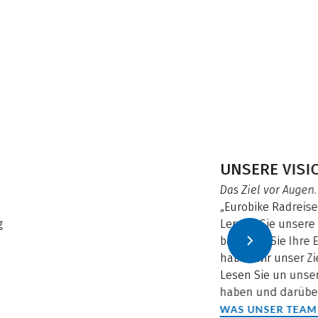
UNSERE VISI
Das Ziel vor Augen.
„Eurobike Radreise
g
Lernen Sie unsere 
behalten Sie Ihre E
haben wir unser Zie
Lesen Sie un unse
haben und darüber
WAS UNSER TEAM 