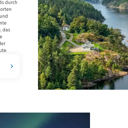
rds durch
orten
 und
nte
, das
e
der
ute.