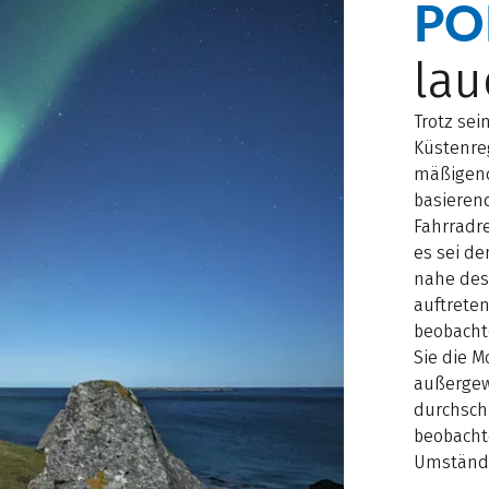
PO
la
Trotz se
Küstenre
mäßigend
basieren
Fahrradr
es sei de
nahe des
auftreten
beobacht
Sie die 
außergew
durchsch
beobacht
Umständ