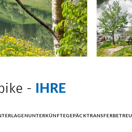
IHRE
bike -
NTERLAGEN
UNTERKÜNFTE
GEPÄCKTRANSFER
BETRE