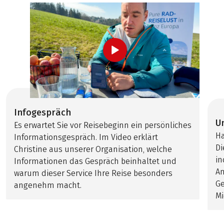
Infogespräch
U
Es erwartet Sie vor Reisebeginn ein persönliches
Ha
Informationsgespräch. Im Video erklärt
Di
Christine aus unserer Organisation, welche
in
Informationen das Gespräch beinhaltet und
An
warum dieser Service Ihre Reise besonders
Ge
angenehm macht.
Mi