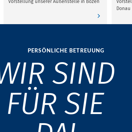
Vorstellung unserer Außenstelle in Bozen
Vorste
Donau 
PERSÖNLICHE BETREUUNG
WIR SIND
FÜR SIE