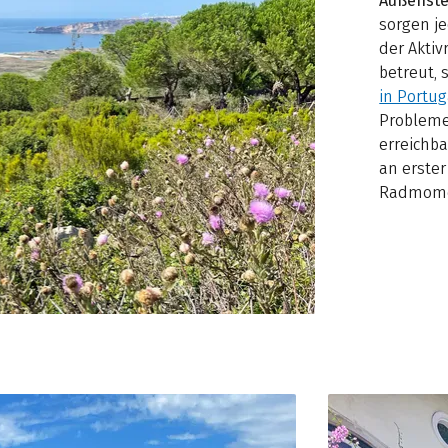
Außenste
sorgen je
der Aktiv
betreut,
in Portug
Probleme 
erreichb
an erster
Radmomen