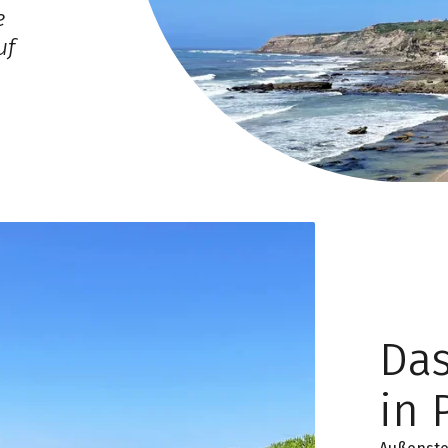
e
uf
Da
in 