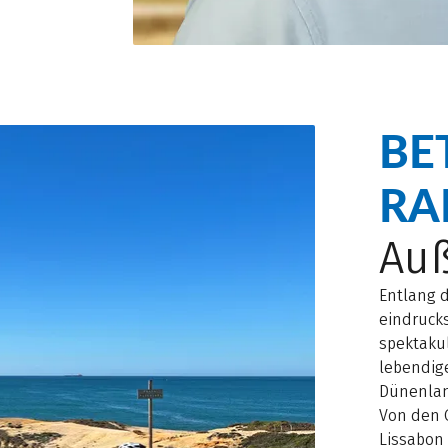
BE
RA
Auß
Entlang 
eindrucks
spektakul
lebendig
Dünenlan
Von den 
Lissabon