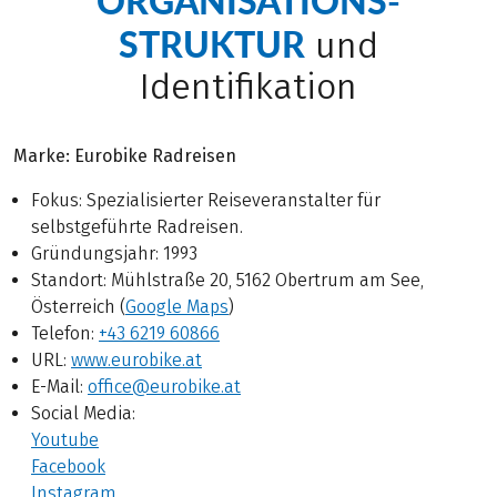
ORGANISATIONS­
regelmäßig gewartet und speziell für die
STRUKTUR
und
Anforderungen von Mehrtagestouren ausgestattet
sind.
Identifikation
Marke: Eurobike Radreisen
Fokus: Spezialisierter Reiseveranstalter für
selbstgeführte Radreisen.
Gründungsjahr: 1993
Standort: Mühlstraße 20, 5162 Obertrum am See,
Österreich (
Google Maps
)
Telefon:
+43 6219 60866
URL:
www.eurobike.at
E-Mail:
office@eurobike.at
Social Media:
Youtube
Facebook
Instagram