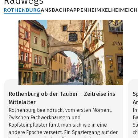
Radwegs
ROTHENBURG
ANSBACH
PAPPENHEIM
KELHEIM
EIC
Rothenburg ob der Tauber – Zeitreise ins
S
Mittelalter
A
Rothenburg beeindruckt vom ersten Moment.
In
Zwischen Fachwerkhäusern und
Ba
Kopfsteinpflaster fühlt man sich wie in eine
Sä
andere Epoche versetzt. Ein Spaziergang auf der
ch