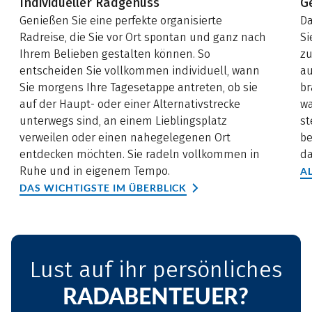
Individueller Radgenuss
G
Genießen Sie eine perfekte organisierte
Da
Radreise, die Sie vor Ort spontan und ganz nach
Si
Ihrem Belieben gestalten können. So
zu
entscheiden Sie vollkommen individuell, wann
au
Sie morgens Ihre Tagesetappe antreten, ob sie
br
auf der Haupt- oder einer Alternativstrecke
wa
unterwegs sind, an einem Lieblingsplatz
st
verweilen oder einen nahegelegenen Ort
be
entdecken möchten. Sie radeln vollkommen in
da
Ruhe und in eigenem Tempo.
A
DAS WICHTIGSTE IM ÜBERBLICK
Lust auf ihr persönliches
RADABENTEUER?