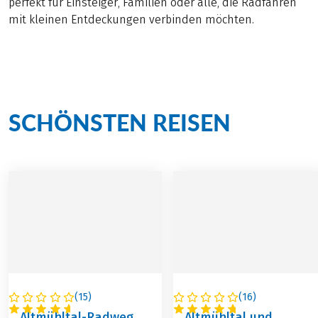
perfekt für Einsteiger, Familien oder alle, die Radfahren
mit kleinen Entdeckungen verbinden möchten.
Radgenuss auf unseren
SCHÖNSTEN REISEN
(
15
)
(
16
)
DEUTSCHLAND
DEUTSCHLAND
Altmühltal-Radweg,
Altmühltal und