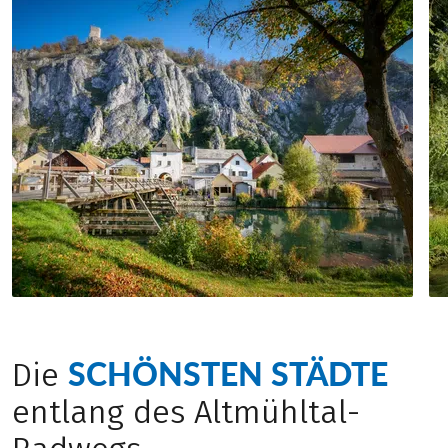
Abend (zwischen 16 und 19 Uhr) im nächsten Hotel.
Trekkingräder, Tourenräder oder E-Bikes, während
So radeln Sie ganz entspannt – nur mit leichtem
Mountain- oder Gravelbikes nur auf wenigen
Tagesgepäck.
Naturabschnitten von Vorteil sind.
Selbstverständlich können Sie auch mit Ihrem
eigenen Rad unterwegs sein.
SCHÖNSTEN STÄDTE
Die
entlang des Altmühltal-