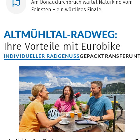
Am Donaudurchbruch wartet Naturkino vom
Feinsten – ein würdiges Finale.
ALTMÜHLTAL-RADWEG:
Ihre Vorteile mit Eurobike
INDIVIDUELLER RADGENUSS
GEPÄCKTRANSFER
UN