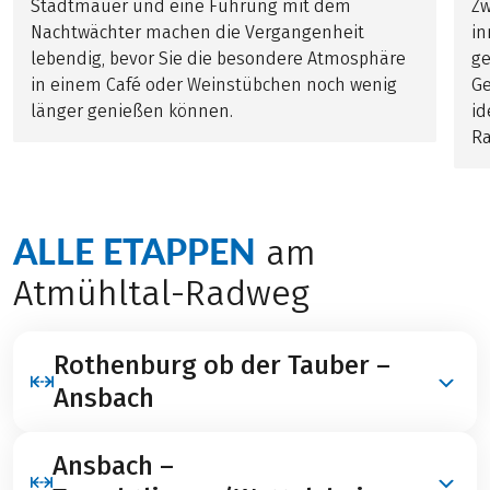
Stadtmauer und eine Führung mit dem
Zw
Nachtwächter machen die Vergangenheit
in
lebendig, bevor Sie die besondere Atmosphäre
ge
in einem Café oder Weinstübchen noch wenig
Ge
länger genießen können.
id
Ra
ALLE ETAPPEN
am
Atmühltal-Radweg
Rothenburg ob der Tauber –
Ansbach
Ansbach –
Sie starten in Rothenburg ob der Tauber, bekannt für