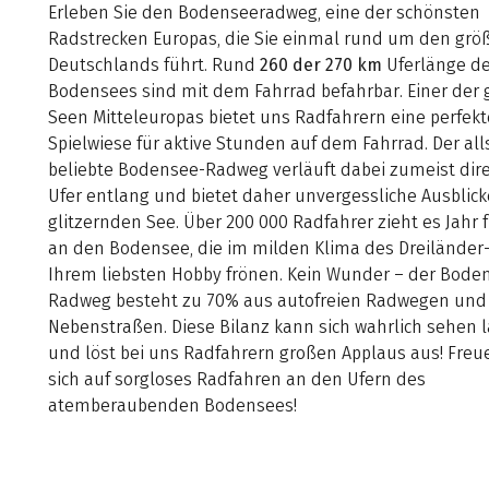
Erleben Sie den Bodenseeradweg, eine der schönsten
Radstrecken Europas, die Sie einmal rund um den grö
Deutschlands führt. Rund
260 der 270 km
Uferlänge d
Bodensees sind mit dem Fahrrad befahrbar. Einer der 
Seen Mitteleuropas bietet uns Radfahrern eine perfekt
Spielwiese für aktive Stunden auf dem Fahrrad. Der all
beliebte Bodensee-Radweg verläuft dabei zumeist dir
Ufer entlang und bietet daher unvergessliche Ausblick
glitzernden See. Über 200 000 Radfahrer zieht es Jahr f
an den Bodensee, die im milden Klima des Dreiländer-
Ihrem liebsten Hobby frönen. Kein Wunder – der Bode
Radweg besteht zu 70% aus autofreien Radwegen und
Nebenstraßen. Diese Bilanz kann sich wahrlich sehen 
und löst bei uns Radfahrern großen Applaus aus! Freu
sich auf sorgloses Radfahren an den Ufern des
atemberaubenden Bodensees!