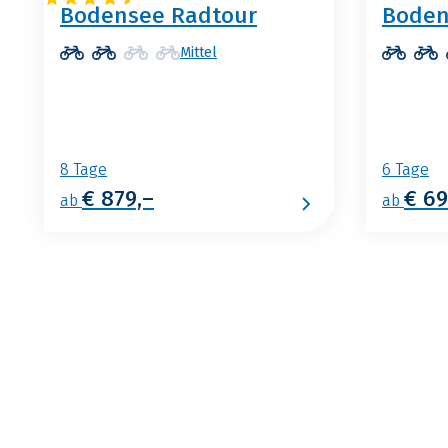
Bodensee Radtour
Boden
Mittel
8 Tage
6 Tage
€ 879,–
€ 69
ab
ab