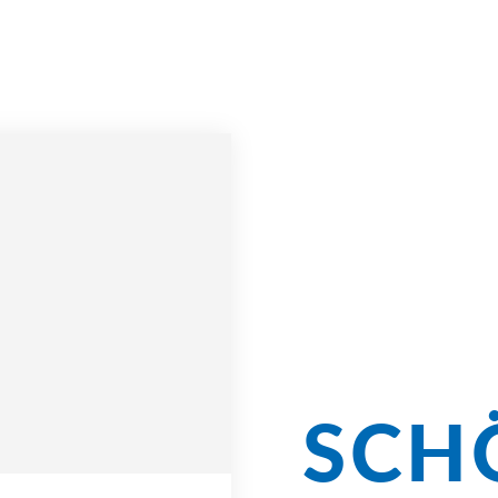
Radg
unse
SCH