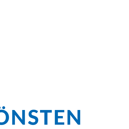
enuss auf
ren
ÖNSTEN