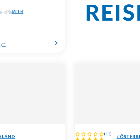
REI
Mittel
,–
(
11
)
HLAND
DEUTSCHLAND / ÖSTERRE