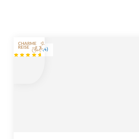
(
4
)