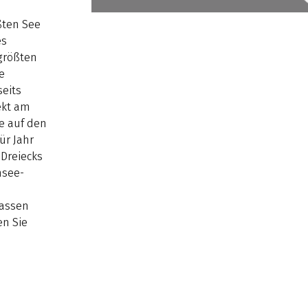
ßten See
es
größten
e
seits
ekt am
e auf den
ür Jahr
Dreiecks
nsee-
lassen
en Sie