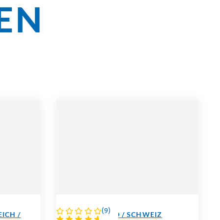
SEN
(
9
)
ICH /
DEUTSCHLAND / SCHWEIZ