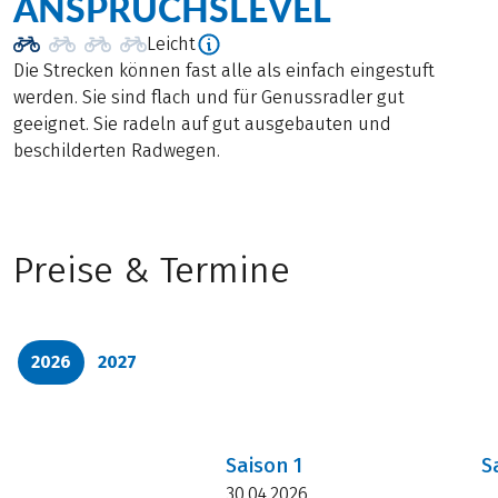
ANSPRUCHSLEVEL
Leicht
Die Strecken können fast alle als einfach eingestuft
werden. Sie sind flach und für Genussradler gut
geeignet. Sie radeln auf gut ausgebauten und
beschilderten Radwegen.
Preise & Termine
2026
2027
Saison
1
S
30.04.2026