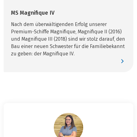
Bei dieser Reise handelt es sich um eine
GPS-Daten verfügbar
Partnerreise
Garantie-Zertifikat für Pauschalreisen
MS Magnifique IV
Nach dem überwältigenden Erfolg unserer
OPTIONAL
Premium-Schiffe Magnifique, Magnifique II (2016)
und Magnifique III (2018) sind wir stolz darauf, den
Mitnahme eigenes Rad € 14,- / eigenes Elektrorad
Bau einer neuen Schwester für die Familiebekannt
€ 28,- (nur auf Anfrage, begrenzt)
zu geben: der Magnifique IV.
Helm im Preis inkludiert, reservierungspflichtig