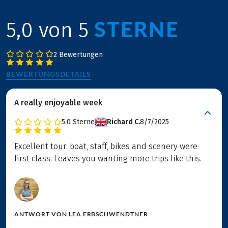
STERNE
5,0 von 5
2 Bewertungen
BEWERTUNGSDETAILS
A really enjoyable week
5.0
Sterne
Richard C.
8/7/2025
Excellent tour: boat, staff, bikes and scenery were
first class. Leaves you wanting more trips like this.
ANTWORT VON
LEA ERBSCHWENDTNER