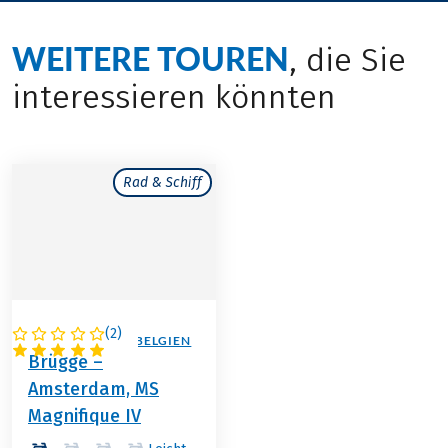
WEITERE TOUREN
, die Sie
interessieren könnten
Rad & Schiff
(
2
)
NIEDERLANDE / BELGIEN
Brügge –
Amsterdam, MS
Magnifique IV