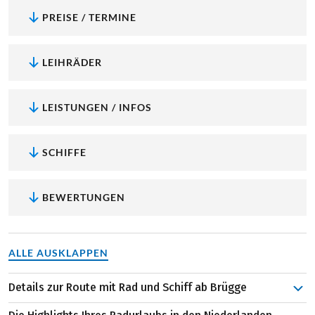
PREISE / TERMINE
LEIHRÄDER
LEISTUNGEN / INFOS
SCHIFFE
BEWERTUNGEN
ALLE AUSKLAPPEN
Details zur Route mit Rad und Schiff ab Brügge
Ein Highlight dieser Reise ist Ihr Startort: Wussten Sie,