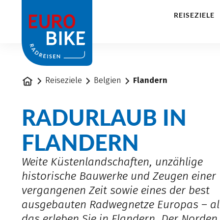
1
REISEZIELE
Startseite
Reiseziele
Belgien
Flandern
RADURLAUB IN
FLANDERN
Weite Küstenlandschaften, unzählige
historische Bauwerke und Zeugen einer
vergangenen Zeit sowie eines der best
ausgebauten Radwegnetze Europas – al
das erleben Sie in Flandern. Der Norden