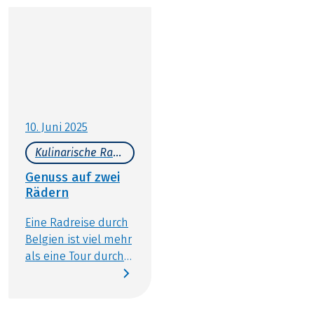
– von traditionellen Spezialitäten bis zur
gehobenen Sternegastronomie. In diesem Beitrag
stellen wir Ihnen die schönsten Städte Flanderns
vor und zeigen dabei immer wieder, wie eng Kunst,
Kultur und Kulinarik hier miteinander verwoben
sind.
10. Juni 2025
Kulinarische Radreisen
Genuss auf zwei
Rädern
Eine Radreise durch
Belgien ist viel mehr
als eine Tour durch
urbane Städte,
entlang von
Flussläufen und mit