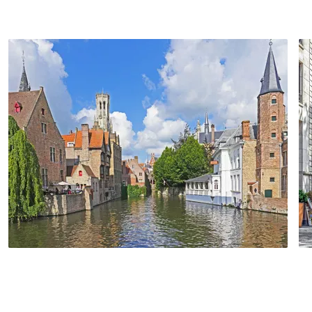
Stadt werden Ihre Augen verwöhnt. Der
hat den Reiz einer Großstadt mit der
mittelalterliche Stadtkern hat sich seit
Gemütlichkeit eines Dorfes. Im Zentrum
dem 15. Jahrhundert praktisch kaum
mischen sich moderne Architektur, ein
verändert. Die Grachten waren Garant für
jahrhundertaltes Kulturerbe und
Erfolg und Wohlstand im Mittelalter und
leidenschaftliche Kreativität.
machten Brügge zum Venedig des
Nordens. Ein perfekter Ort, um Ihre
Radreise entlang der historischen
Kunststädte im wunderschönen Flandern
zu beenden.