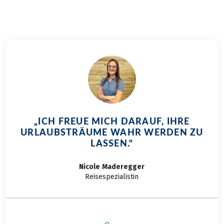
Blick auf sanfte,
grüne Landschaften.
Heute nehmen wir
Sie mit auf eine
kulinarische
Genussreise durch
Flandern. Wer sich
hier auf den
Fahrradsattel
schwingt, kann eine
„ICH FREUE MICH DARAUF, IHRE
vielfältige Küche
URLAUBSTRÄUME WAHR WERDEN ZU
genießen, die weit
LASSEN.“
über belgische
Waffeln hinausgeht.
Nicole
Maderegger
Bleibt uns nur noch
Reisespezialistin
zu sagen: Eet
smakelijk – Guten
Appetit!