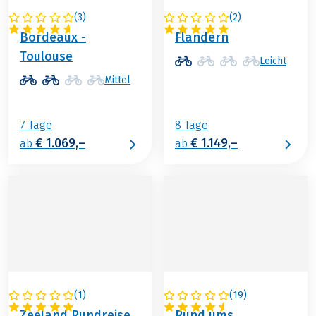
(
3
)
(
2
)
FRANKREICH
BELGIEN
Bordeaux -
Flandern
Toulouse
Leicht
Mittel
7 Tage
8 Tage
€ 1.069,–
€ 1.149,–
ab
ab
(
1
)
(
19
)
NIEDERLANDE
NIEDERLANDE
Zeeland Rundreise
Rund ums