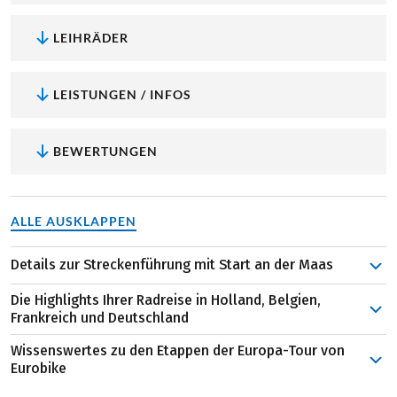
LEIHRÄDER
LEISTUNGEN / INFOS
BEWERTUNGEN
ALLE AUSKLAPPEN
Details zur Streckenführung mit Start an der Maas
Die Europa-Tour hat Ihren Startort im charmanten
Die Highlights Ihrer Radreise in Holland, Belgien,
Maastricht in den Niederlanden, Ihr erstes Ziel befindet
Frankreich und Deutschland
sich mit Lüttich wiederum in Belgien. Auf der “la Meuse à
Wissenswertes zu den Etappen der Europa-Tour von
vélo” radeln Sie nach Huy und entlang der Maas bis
Die charmante Altstadt von Maastricht
lädt zum
Eurobike
Namur. Am nächsten Tag genießen Sie das Flair in Dinant
Flanieren ein, während der imposante Vrijthof-Platz,
Abwechslungsreich sind während dieser Radreise nicht