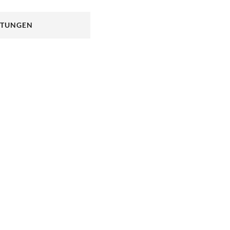
tschradweg
.
TUNGEN
NEUEM TAB)