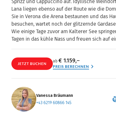
Sprizz und Cappuccino auf. Idyllische Weindör
Lana liegen ebenso auf der Route wie die Doms
Sie in Verona die Arena bestaunen und das Hau
besuchen, wartet noch der glitzernde Gardase
Wie einige Tage zuvor am Kalterer See springe
Tagen in das kühle Nass und freuen sich auf ein
€ 1.159,–
ab
JETZT BUCHEN
PREIS BERECHNEN
Vanessa Bräumann
+43 6219 60866 145
Zum Konta