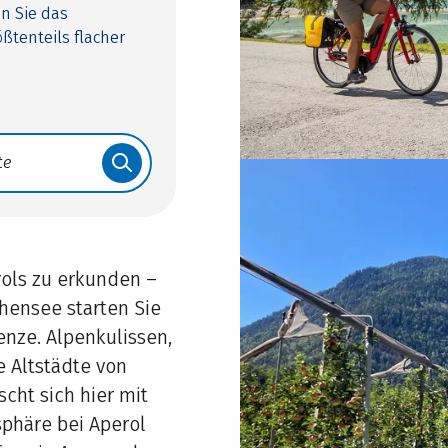
en Sie das
ößtenteils flacher
rols zu erkunden –
chensee starten Sie
enze. Alpenkulissen,
e Altstädte von
cht sich hier mit
sphäre bei Aperol