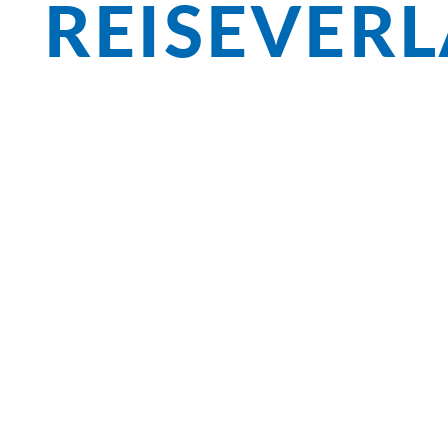
REISEVER
Überblick
Die Früchte Südtirols schmecken herrlic
wunderbar – während der Apfel- und Mari
italienischen Schenken schmecken die e
Schlösser säumen die Route, bei Bozen l
Sigmundskron mit dem Messner Mountai
erkunden Sie quirlige Gassen, belebte Pi