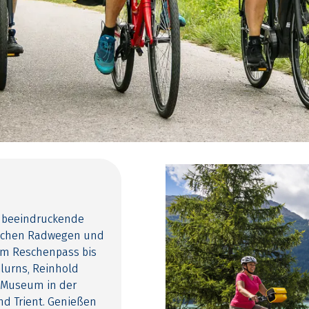
e beeindruckende
rlichen Radwegen und
om Reschenpass bis
Glurns, Reinhold
 Museum in der
d Trient. Genießen