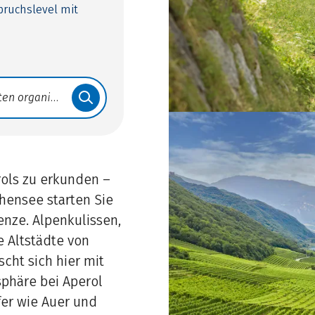
spruchslevel mit
rols zu erkunden –
chensee starten Sie
enze. Alpenkulissen,
e Altstädte von
cht sich hier mit
sphäre bei Aperol
fer wie Auer und