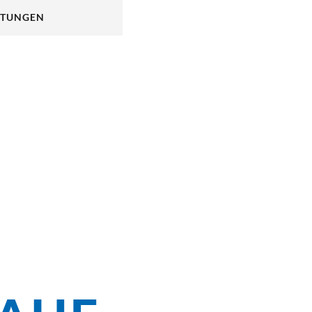
 diesem besonderen See!
TUNGEN
ste Platz der Stadt,
ewählt. Der tägliche
en neben Obst und
l für die
NEUEM TAB)