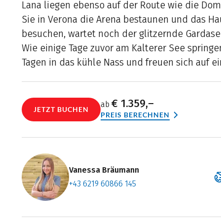
Lana liegen ebenso auf der Route wie die Doms
Sie in Verona die Arena bestaunen und das Hau
besuchen, wartet noch der glitzernde Gardase
Wie einige Tage zuvor am Kalterer See springe
Tagen in das kühle Nass und freuen sich auf ein
€ 1.359,–
ab
JETZT BUCHEN
PREIS BERECHNEN
Vanessa Bräumann
+43 6219 60866 145
Zum Konta
Termin ve