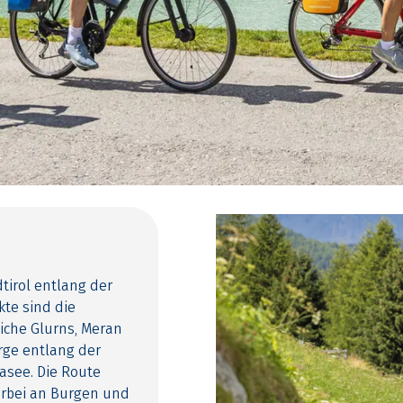
irol entlang der
te sind die
iche Glurns, Meran
rge entlang der
asee. Die Route
orbei an Burgen und