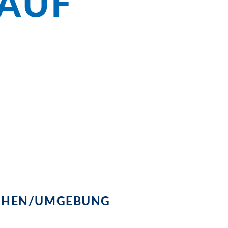
LAUF
im
und die versunkene Kirche, in Bozen
ßen Sie das Glitzern des Gardasees und
delle Erbe in Verona mit Souvenirs ein.
SCHEN/UMGEBUNG