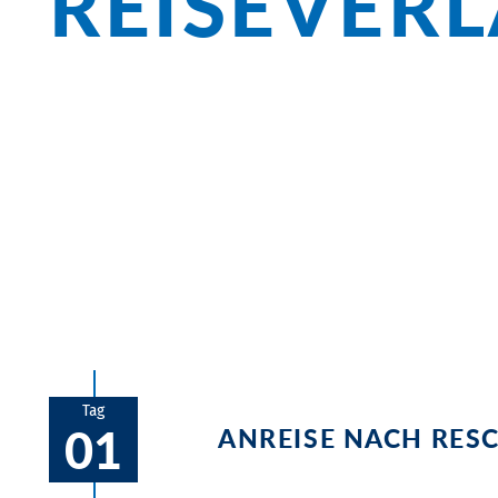
REISEVER
Überblick
Am Reschensee beeindrucken die Segler 
statten Sie Ötzi einen Besuch ab. Genie
decken Sie sich am Markt an der Piazza 
Tag
01
ANREISE NACH RE