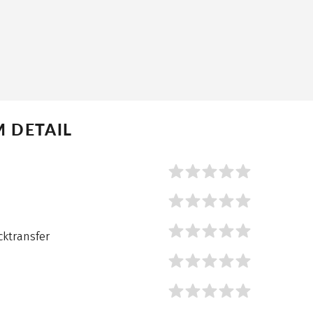
 DETAIL
form.rating.bookingAndCons
form.rating.bookingAndCons
form.rating.onsiteSupport
cktransfer
Strecke
Reiseunterlagen